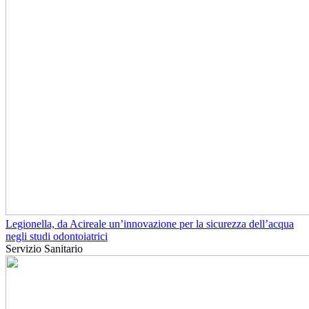
Legionella, da Acireale un’innovazione per la sicurezza dell’acqua
negli studi odontoiatrici
Servizio Sanitario