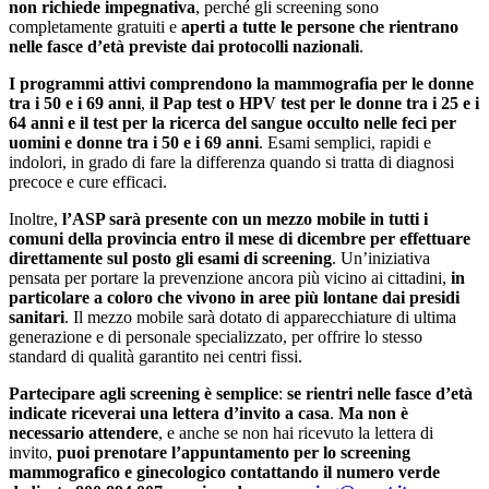
non richiede impegnativa
, perché gli screening sono
completamente gratuiti e
aperti a tutte le persone che rientrano
nelle fasce d’età previste dai protocolli nazionali
.
I programmi attivi comprendono la mammografia per le donne
tra i 50 e i 69 anni
,
il Pap test o HPV test per le donne tra i 25 e i
64 anni e il test per la ricerca del sangue occulto nelle feci per
uomini e donne tra i 50 e i 69 anni
. Esami semplici, rapidi e
indolori, in grado di fare la differenza quando si tratta di diagnosi
precoce e cure efficaci.
Inoltre,
l’ASP sarà presente con un mezzo mobile in tutti i
comuni della provincia entro il mese di dicembre per effettuare
direttamente sul posto gli esami di screening
. Un’iniziativa
pensata per portare la prevenzione ancora più vicino ai cittadini,
in
particolare a coloro che vivono in aree più lontane dai presidi
sanitari
. Il mezzo mobile sarà dotato di apparecchiature di ultima
generazione e di personale specializzato, per offrire lo stesso
standard di qualità garantito nei centri fissi.
Partecipare agli screening è semplice
:
se rientri nelle fasce d’età
indicate riceverai una lettera d’invito a casa
.
Ma non è
necessario attendere
, e anche se non hai ricevuto la lettera di
invito,
puoi prenotare l’appuntamento per lo screening
mammografico e ginecologico contattando il numero verde