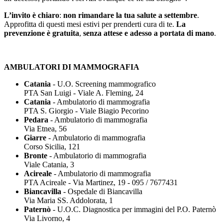
L’invito è chiaro
:
non rimandare la tua salute a settembre
.
Approfitta di questi mesi estivi per prenderti cura di te.
La
prevenzione è gratuita
,
senza attese e adesso a portata di mano
.
AMBULATORI DI MAMMOGRAFIA
Catania
- U.O. Screening mammografico
PTA San Luigi - Viale A. Fleming, 24
Catania
- Ambulatorio di mammografia
PTA S. Giorgio - Viale Biagio Pecorino
Pedara
- Ambulatorio di mammografia
Via Etnea, 56
Giarre
- Ambulatorio di mammografia
Corso Sicilia, 121
Bronte
- Ambulatorio di mammografia
Viale Catania, 3
Acireale
- Ambulatorio di mammografia
PTA Acireale - Via Martinez, 19 - 095 / 7677431
Biancavilla
- Ospedale di Biancavilla
Via Maria SS. Addolorata, 1
Paternò
- U.O.C. Diagnostica per immagini del P.O. Paternò
Via Livorno, 4