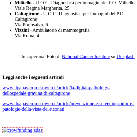
Militello
- U.O.C. Diagnostica per immagini del P.O. Militello
Viale Regina Margherita, 25
Caltagirone
- U.O.C. Diagnostica per immagini del P.O.
Caltagirone
Via Portosalvo, 6
Vizzini
- Ambulatorio di mammografia
Via Roma, 4
In copertina: Foto di
National Cancer Institute
su
Unsplash
Leggi anche i seguenti articoli
www.ilpapaverorossoweb.it/article/la-digital-pathology-
dellospedale-gravina-di-caltagirone
www.ilpapaverorossoweb.it/article/prevenzione-e-screening-ridurre-
patologie-della-vista-dei-neonati