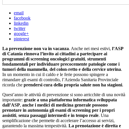
email
facebook
linkedin
twitter
google+
pinterest
La prevenzione non va in vacanza
. Anche nei mesi estivi,
l’ASP
di Catania rinnova l’invito ai cittadini a partecipare ai
programmi di screening oncologici gratuiti
,
strumenti
fondamentali per individuare precocemente patologie come i
tumori della mammella
,
del colon-retto e della cervice uterina
.
In un momento in cui il caldo e le ferie possono spingere a
rimandare gli esami di controllo, l’Azienda Sanitaria Provinciale
ricorda che
prendersi cura della propria salute non ha stagioni
.
Quest’anno le attività di prevenzione si sono arricchite di una novità
importante:
grazie a una piattaforma informatica sviluppata
dall’ASP
,
anche i medici di medicina generale possono
prenotare in autonomia gli esami di screening per i propri
assistiti
,
senza passaggi intermedi e in tempo reale
. Una
semplificazione che permette di accelerare l’accesso ai servizi,
garantendo la massima tempestività.
La prenotazione è diretta e