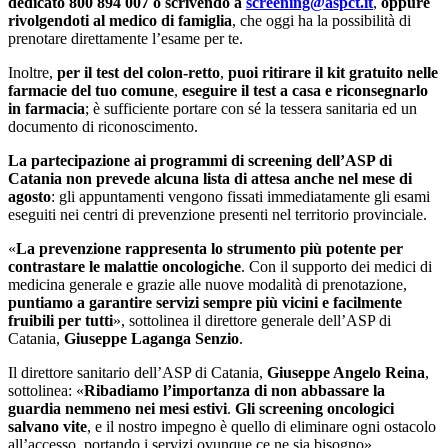
dedicato 800 894 007 o scrivendo a
screening@aspct.it
,
oppure
rivolgendoti al medico di famiglia
, che oggi ha la possibilità di
prenotare direttamente l’esame per te.
Inoltre,
per il test del colon-retto
,
puoi ritirare il kit gratuito nelle
farmacie del tuo comune
,
eseguire il test a casa e riconsegnarlo
in farmacia
; è sufficiente portare con sé la tessera sanitaria ed un
documento di riconoscimento.
La partecipazione ai programmi di screening dell’ASP di
Catania non prevede alcuna lista di attesa anche nel mese di
agosto
: gli appuntamenti vengono fissati immediatamente gli esami
eseguiti nei centri di prevenzione presenti nel territorio provinciale.
«
La prevenzione rappresenta lo strumento più potente per
contrastare le malattie oncologiche
. Con il supporto dei medici di
medicina generale e grazie alle nuove modalità di prenotazione,
puntiamo a garantire servizi sempre più vicini e facilmente
fruibili per tutti
», sottolinea il direttore generale dell’ASP di
Catania,
Giuseppe Laganga Senzio
.
Il direttore sanitario dell’ASP di Catania,
Giuseppe Angelo Reina
,
sottolinea: «
Ribadiamo l’importanza di non abbassare la
guardia nemmeno nei mesi estivi
.
Gli screening oncologici
salvano vite
, e il nostro impegno è quello di eliminare ogni ostacolo
all’accesso, portando i servizi ovunque ce ne sia bisogno».