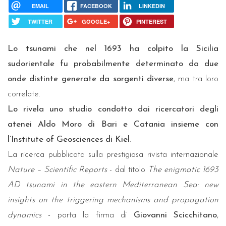
EMAIL
FACEBOOK
LINKEDIN
TWITTER
GOOGLE+
PINTEREST
Lo tsunami che nel 1693 ha colpito la Sicilia
sudorientale fu probabilmente determinato da due
onde distinte generate da sorgenti diverse
, ma tra loro
correlate.
Lo rivela uno studio condotto dai ricercatori degli
atenei Aldo Moro di Bari e Catania insieme con
l’Institute of Geosciences di Kiel
.
La ricerca pubblicata sulla prestigiosa rivista internazionale
Nature – Scientific Reports
- dal titolo
The enigmatic 1693
AD tsunami in the eastern Mediterranean Sea: new
insights on the triggering mechanisms and propagation
dynamics
- porta la firma di
Giovanni Scicchitano
,