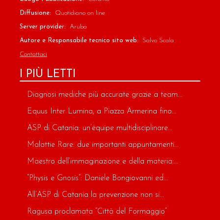
Diffusione:
Quotidiano on line
Server provider:
Aruba
Autore e Responsabile tecnico sito web:
Salvo Scala
Contattaci
I PIÙ LETTI
Diagnosi mediche più accurate grazie a team...
Equus Inter Lumina, a Piazza Armerina fino...
ASP di Catania: un’équipe multidisciplinare...
Malattie Rare: due importanti appuntamenti...
Maestro dell’immaginazione e della materia:...
“Physis e Gnosis”: Daniele Bongiovanni ed...
All’ASP di Catania la prevenzione non si...
Ragusa proclamata “Città del Formaggio”