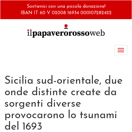
Salta
Sostienici con una piccola donazione!
al
IBAN IT 60 V 02008 16934 000107282422
contenuto
principale
Toggl
navig
Sicilia sud-orientale, due
onde distinte create da
sorgenti diverse
provocarono lo tsunami
del 1693