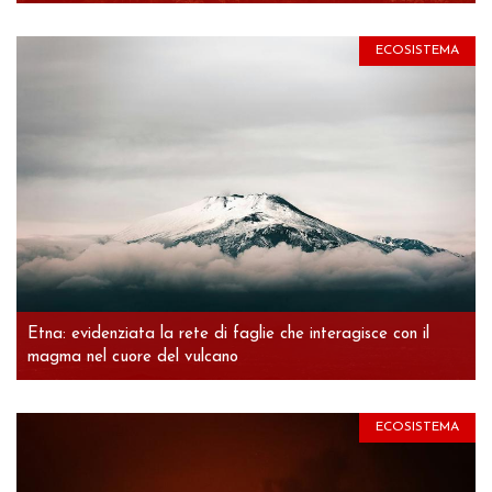
ECOSISTEMA
Etna: evidenziata la rete di faglie che interagisce con il
magma nel cuore del vulcano
ECOSISTEMA