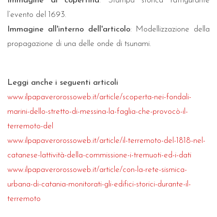
Immagine di copertina
: Stampa storica raffigurante
l’evento del 1693.
Immagine all'interno dell'articolo
: Modellizzazione della
propagazione di una delle onde di tsunami.
Leggi anche i seguenti articoli
www.ilpapaverorossoweb.it/article/scoperta-nei-fondali-
marini-dello-stretto-di-messina-la-faglia-che-provocò-il-
terremoto-del
www.ilpapaverorossoweb.it/article/il-terremoto-del-1818-nel-
catanese-lattività-della-commissione-i-tremuoti-ed-i-dati
www.ilpapaverorossoweb.it/article/con-la-rete-sismica-
urbana-di-catania-monitorati-gli-edifici-storici-durante-il-
terremoto