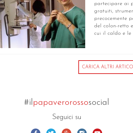
partecipare ai 
gratuiti, strume
precocemente p
del colon-retto 
cui il caldo e le 
CARICA ALTRI ARTICO
#il
papaverorosso
social
Seguici su