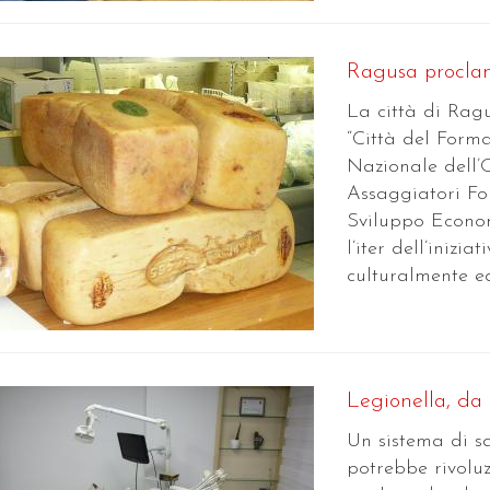
Ragusa proclam
La città di Ragu
“Città del Form
Nazionale dell
Assaggiatori For
Sviluppo Econom
l’iter dell’iniz
culturalmente e
Legionella, da 
Un sistema di sa
potrebbe rivolu