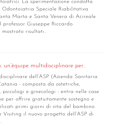
toiatrici. La sperimentazione condotta
i Odontoiatria Speciale Riabilitativa
anta Marta e Santa Venera di Acireale
al professor Giuseppe Riccardo
ostrato risultati...
 un’équipe multidisciplinare per...
disciplinare dell’ASP (Azienda Sanitaria
Catania - composta da ostetriche,
i, psicologi e ginecologi - entra nelle case
 per offrire gratuitamente sostegno e
elicati primi giorni di vita del bambino.
Visiting il nuovo progetto dell’ASP di
.