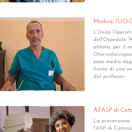
Modica, l’U.O.C.
L’Unità Operati
dell’Ospedale “
attesta, per il 
Otorinolaringoia
peso medio degli
fronte di una me
dal professor...
All’ASP di Cata
La prevenzione n
l’ASP di Catania