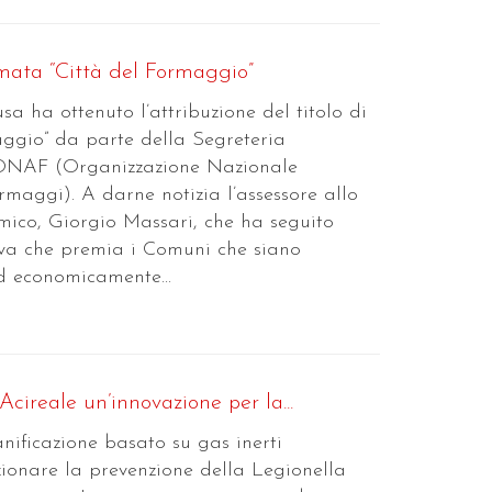
ata “Città del Formaggio”
sa ha ottenuto l’attribuzione del titolo di
aggio” da parte della Segreteria
’ONAF (Organizzazione Nazionale
maggi). A darne notizia l’assessore allo
ico, Giorgio Massari, che ha seguito
iativa che premia i Comuni che siano
d economicamente...
Acireale un’innovazione per la...
nificazione basato su gas inerti
zionare la prevenzione della Legionella