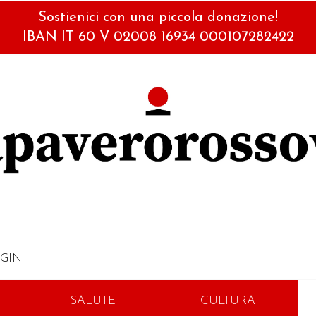
Sostienici con una piccola donazione!
IBAN IT 60 V 02008 16934 000107282422
GIN
SALUTE
CULTURA