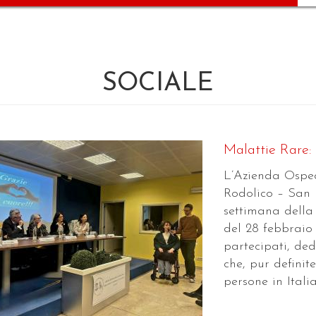
SOCIALE
Malattie Rare:
L’Azienda Ospeda
Rodolico – San 
settimana della
del 28 febbrai
partecipati, ded
che, pur definite
persone in Italia 