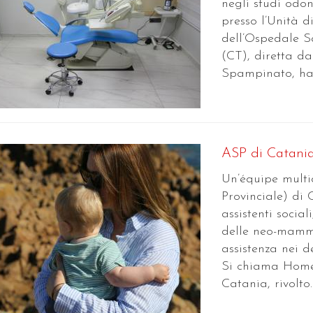
negli studi odon
presso l’Unità d
dell’Ospedale S
(CT), diretta d
Spampinato, ha m
ASP di Catania:
Un’équipe multi
Provinciale) di 
assistenti social
delle neo-mamme
assistenza nei d
Si chiama Home 
Catania, rivolto..