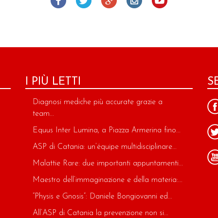
I PIÙ LETTI
S
Diagnosi mediche più accurate grazie a
team...
Equus Inter Lumina, a Piazza Armerina fino...
ASP di Catania: un’équipe multidisciplinare...
Malattie Rare: due importanti appuntamenti...
Maestro dell’immaginazione e della materia:...
“Physis e Gnosis”: Daniele Bongiovanni ed...
All’ASP di Catania la prevenzione non si...