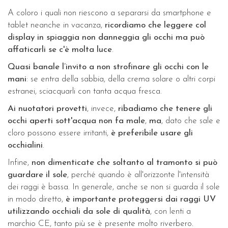
A coloro i quali non riescono a separarsi da smartphone e
tablet neanche in vacanza,
ricordiamo che leggere col
display in spiaggia non danneggia gli occhi ma può
affaticarli se c'è molta luce
.
Quasi banale l’invito a non strofinare gli occhi con le
mani
: se entra della sabbia, della crema solare o altri corpi
estranei, sciacquarli con tanta acqua fresca.
Ai nuotatori provetti
, invece,
ribadiamo che tenere gli
occhi aperti sott'acqua non fa male
,
ma
, dato che sale e
cloro possono essere irritanti,
è preferibile usare gli
occhialini
.
Infine,
non dimenticate che soltanto al tramonto si può
guardare il sole
, perché quando è all'orizzonte l'intensità
dei raggi è bassa. In generale, anche se non si guarda il sole
in modo diretto,
è importante proteggersi dai raggi UV
utilizzando occhiali da sole di qualità
, con lenti a
marchio CE, tanto più se è presente molto riverbero.