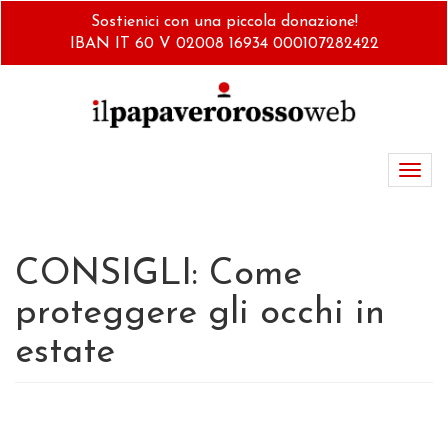
Salta
Sostienici con una piccola donazione!
al
IBAN IT 60 V 02008 16934 000107282422
contenuto
principale
Toggl
navig
CONSIGLI: Come
proteggere gli occhi in
estate