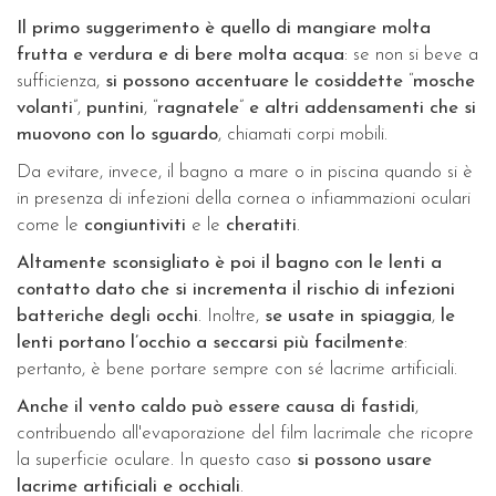
Il primo suggerimento è quello di
mangiare molta
frutta e verdura e di bere molta acqua
: se non si beve a
sufficienza,
si possono accentuare le cosiddette
“
mosche
volanti
”,
puntini
, “
ragnatele
”
e altri addensamenti che si
muovono con lo sguardo
, chiamati corpi mobili.
Da evitare, invece, il bagno a mare o in piscina quando si è
in presenza di infezioni della cornea o infiammazioni oculari
come le
congiuntiviti
e le
cheratiti
.
Altamente sconsigliato è poi il bagno con le lenti a
contatto dato che si incrementa il rischio di infezioni
batteriche degli occhi
. Inoltre,
se usate in spiaggia
,
le
lenti portano l’occhio a seccarsi più facilmente
:
pertanto, è bene portare sempre con sé lacrime artificiali.
Anche il vento caldo può essere causa di fastidi
,
contribuendo all'evaporazione del film lacrimale che ricopre
la superficie oculare. In questo caso
si possono usare
lacrime artificiali e occhiali
.