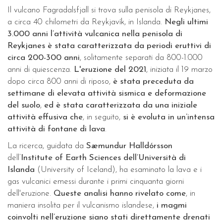
Il vulcano Fagradalsfjall si trova sulla penisola di Reykjanes,
a circa 40 chilometri da Reykjavík, in Islanda.
Negli ultimi
3.000 anni l’attività vulcanica nella penisola di
Reykjanes è stata caratterizzata da periodi eruttivi di
circa 200-300 anni
, solitamente separati da 800-1.000
anni di quiescenza.
L'eruzione del 2021
, iniziata il 19 marzo
dopo circa 800 anni di riposo,
è stata preceduta da
settimane di elevata attività sismica e deformazione
del suolo
,
ed è stata caratterizzata da una iniziale
attività effusiva che
, in seguito,
si è evoluta in un’intensa
attività di fontane di lava
.
La ricerca, guidata da
Sæmundur Halldórsson
dell’
Institute of Earth Sciences
dell’Università di
Islanda
(University of Iceland), ha esaminato la lava e i
gas vulcanici emessi durante i primi cinquanta giorni
dell'eruzione.
Queste analisi hanno rivelato come
, in
maniera insolita per il vulcanismo islandese,
i magmi
coinvolti nell’eruzione siano stati direttamente drenati