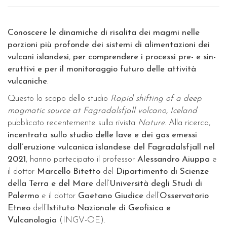
Conoscere le dinamiche di risalita dei magmi nelle
porzioni più profonde dei sistemi di alimentazioni dei
vulcani islandesi
,
per comprendere i processi pre- e sin-
eruttivi e per il monitoraggio futuro delle attività
vulcaniche
.
Questo lo scopo dello studio
Rapid shifting of a deep
magmatic source at Fagradalsfjall volcano, Iceland
pubblicato recentemente sulla rivista
Nature
. Alla ricerca,
incentrata sullo studio delle lave e dei gas emessi
dall’eruzione vulcanica islandese del Fagradalsfjall nel
2021
, hanno partecipato il professor
Alessandro Aiuppa
e
il dottor
Marcello Bitetto
del
Dipartimento di Scienze
della Terra e del Mare
dell’
Università degli Studi di
Palermo
e il dottor
Gaetano Giudice
dell’
Osservatorio
Etneo
dell’
Istituto Nazionale di Geofisica e
Vulcanologia
(INGV-OE).