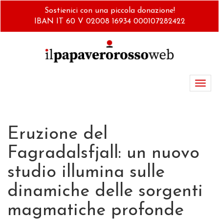
Salta
Sostienici con una piccola donazione!
al
IBAN IT 60 V 02008 16934 000107282422
contenuto
principale
Toggl
navig
Eruzione del
Fagradalsfjall: un nuovo
studio illumina sulle
dinamiche delle sorgenti
magmatiche profonde