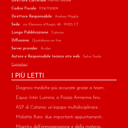
Direttore Editoriale
: Marisa Falcone
Codice Fiscale:
93167150874
Direttore Responsabile:
Andrea Maglia
Sede:
via Eleonora d'Angiò, 48 - 95125 CT
Luogo Pubblicazione:
Catania
Diffusione:
Quotidiano on line
Server provider:
Aruba
Autore e Responsabile tecnico sito web:
Salvo Scala
Contattaci
I PIÙ LETTI
Diagnosi mediche più accurate grazie a team...
Equus Inter Lumina, a Piazza Armerina fino...
ASP di Catania: un’équipe multidisciplinare...
Malattie Rare: due importanti appuntamenti...
Maestro dell’immaginazione e della materia:...