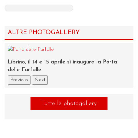
ALTRE PHOTOGALLERY
re
Mus
Librino, il 14 e 15 aprile si inaugura la Porta
Ca
delle Farfalle
Previous
Next
Tutte le photogallery