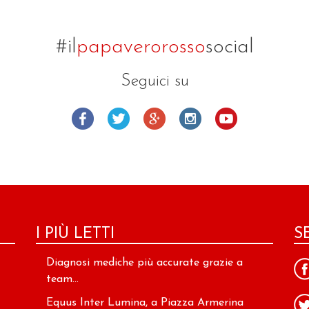
#il
papaverorosso
social
Seguici su
I PIÙ LETTI
S
Diagnosi mediche più accurate grazie a
team...
Equus Inter Lumina, a Piazza Armerina