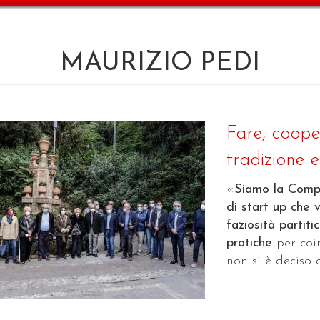
MAURIZIO PEDI
Fare, coope
tradizione e.
«
Siamo la Comp
di start up che 
faziosità partiti
pratiche
per coi
non si è deciso