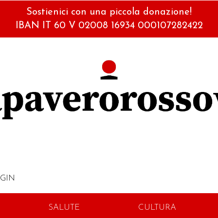
Sostienici con una piccola donazione!
IBAN IT 60 V 02008 16934 000107282422
GIN
SALUTE
CULTURA