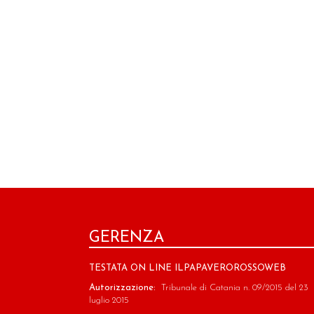
GERENZA
TESTATA ON LINE ILPAPAVEROROSSOWEB
Autorizzazione:
Tribunale di Catania n. 09/2015 del 23
luglio 2015