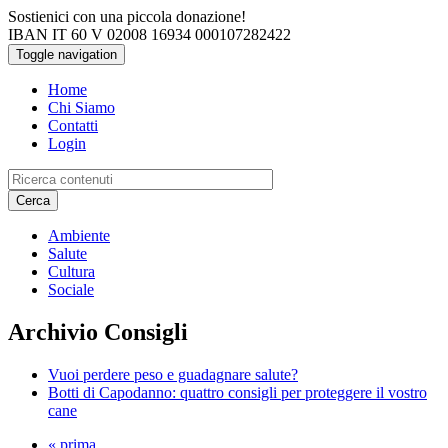
Salta al contenuto principale
Sostienici con una piccola donazione!
IBAN IT 60 V 02008 16934 000107282422
Toggle navigation
Home
Chi Siamo
Contatti
Login
Cerca
Ambiente
Salute
Cultura
Sociale
Archivio Consigli
Vuoi perdere peso e guadagnare salute?
Botti di Capodanno: quattro consigli per proteggere il vostro
cane
« prima