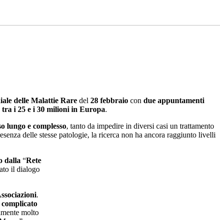
ale delle Malattie Rare
del
28 febbraio
con
due appuntamenti
 tra i 25 e i 30 milioni in Europa
.
sso lungo e complesso
, tanto da impedire in diversi casi un trattamento
esenza delle stesse patologie, la ricerca non ha ancora raggiunto livelli
o dalla
“
Rete
ato il dialogo
ssociazioni
.
l complicato
almente molto