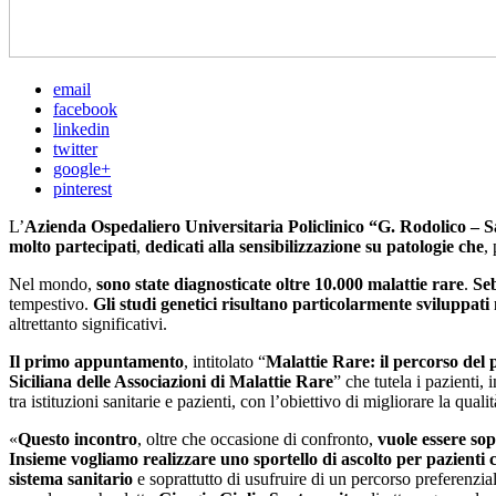
email
facebook
linkedin
twitter
google+
pinterest
L’
Azienda Ospedaliero Universitaria Policlinico “G. Rodolico –
molto partecipati
,
dedicati alla sensibilizzazione su patologie che
,
Nel mondo,
sono state diagnosticate oltre 10.000 malattie rare
.
Se
tempestivo.
Gli studi genetici risultano particolarmente sviluppati 
altrettanto significativi.
Il primo appuntamento
, intitolato “
Malattie Rare: il percorso del p
Siciliana delle Associazioni di Malattie Rare
” che tutela i pazienti,
tra istituzioni sanitarie e pazienti, con l’obiettivo di migliorare la qualit
«
Questo incontro
, oltre che occasione di confronto,
vuole essere so
Insieme vogliamo realizzare uno sportello di ascolto per pazienti c
sistema sanitario
e soprattutto di usufruire di un percorso preferenzia