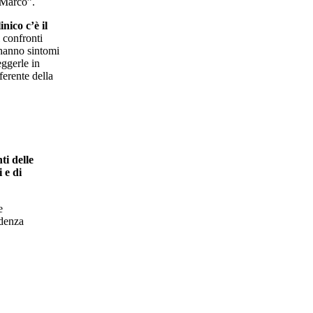
 Marco”.
nico c’è il
i confronti
hanno sintomi
eggerle in
eferente della
ti delle
 e di
e
idenza