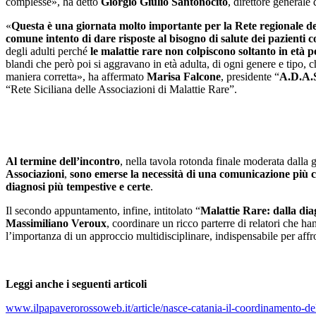
complesse», ha detto
Giorgio Giulio Santonocito
, direttore general
«
Questa è una giornata molto importante per la Rete regionale delle
comune intento di dare risposte al bisogno di salute dei pazienti 
degli adulti perché
le malattie rare non colpiscono soltanto in età p
blandi che però poi si aggravano in età adulta, di ogni genere e tipo, 
maniera corretta», ha affermato
Marisa Falcone
, presidente “
A.D.A.S
“Rete Siciliana delle Associazioni di Malattie Rare”.
Al termine dell’incontro
, nella tavola rotonda finale moderata dalla 
Associazioni
,
sono emerse la necessità di una comunicazione più 
diagnosi più tempestive e certe
.
Il secondo appuntamento, infine, intitolato “
Malattie Rare: dalla dia
Massimiliano Veroux
, coordinare un ricco parterre di relatori che h
l’importanza di un approccio multidisciplinare, indispensabile per affro
Leggi anche i seguenti articoli
www.ilpapaverorossoweb.it/article/nasce-catania-il-coordinamento-delle