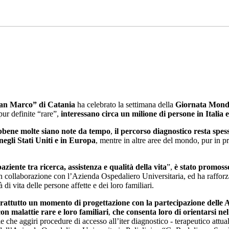
 San Marco” di Catania
ha celebrato la settimana della
Giornata Mondi
 pur definite “rare”,
interessano circa un milione di persone in Italia e
bbene molte siano note da tempo
,
il percorso diagnostico resta spe
negli Stati Uniti e in Europa
, mentre in altre aree del mondo, pur in pr
aziente tra ricerca, assistenza e qualità della vita
”,
è stato promoss
 in collaborazione con l’Azienda Ospedaliero Universitaria, ed ha rafforz
à di vita delle persone affette e dei loro familiari.
prattutto un momento di progettazione con la partecipazione delle A
on malattie rare e loro familiari
,
che consenta loro di orientarsi ne
le che aggiri procedure di accesso all’iter diagnostico - terapeutico attu