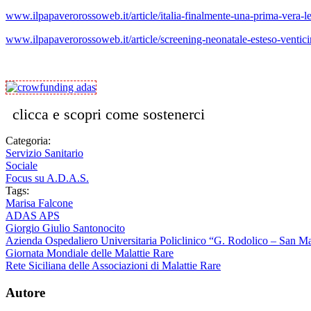
www.ilpapaverorossoweb.it/article/italia-finalmente-una-prima-vera-le
www.ilpapaverorossoweb.it/article/screening-neonatale-esteso-ventici
clicca e scopri come sostenerci
Categoria:
Servizio Sanitario
Sociale
Focus su A.D.A.S.
Tags:
Marisa Falcone
ADAS APS
Giorgio Giulio Santonocito
Azienda Ospedaliero Universitaria Policlinico “G. Rodolico – San M
Giornata Mondiale delle Malattie Rare
Rete Siciliana delle Associazioni di Malattie Rare
Autore