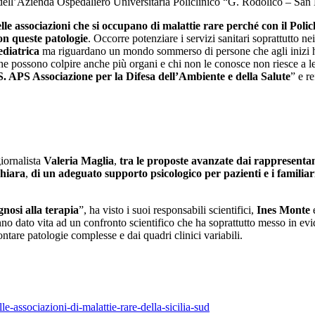
e dell’Azienda Ospedaliero Universitaria Policlinico “G. Rodolico – San
 associazioni che si occupano di malattie rare perché con il Policli
con queste patologie
. Occorre potenziare i servizi sanitari soprattutto ne
ediatrica
ma riguardano un mondo sommerso di persone che agli inizi 
che possono colpire anche più organi e chi non le conosce non riesce a l
. APS Associazione per la Difesa dell’Ambiente e della Salute
” e r
giornalista
Valeria Maglia
,
tra le proposte avanzate dai rappresentan
chiara
,
di un adeguato supporto psicologico per pazienti e i familiari
gnosi alla terapia
”, ha visto i suoi responsabili scientifici,
Ines Monte
anno dato vita ad un confronto scientifico che ha soprattutto messo in ev
ntare patologie complesse e dai quadri clinici variabili.
-associazioni-di-malattie-rare-della-sicilia-sud