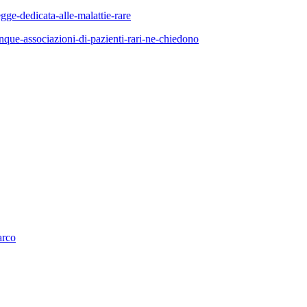
gge-dedicata-alle-malattie-rare
nque-associazioni-di-pazienti-rari-ne-chiedono
arco