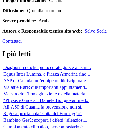
Luogo Pubblicazione:
Catania
Diffusione:
Quotidiano on line
Server provider:
Aruba
Autore e Responsabile tecnico sito web:
Salvo Scala
Contattaci
I più letti
Diagnosi mediche più accurate grazie a team...
Equus Inter Lumina, a Piazza Armerina fino...
ASP di Catania: un’équipe multidisciplinare...
Malattie Rare: due importanti appuntamenti...
Maestro dell’immaginazione e della materia:...
“Physis e Gnosis”: Daniele Bongiovanni ed...
All’ASP di Catania la prevenzione non si...
Ragusa proclamata “Città del Formaggio”
Bambino Gesù: scoperti i difetti “silenziosi...
Cambiamento climatico, per contrastarlo è...