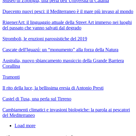
Museo di Zoologia, una perla dell’Università di Catania
Duecento nuovi pesci: il Mediterraneo è il mare più invaso al mondo
RigenerArt: il linguaggio attuale della Street Art immerso nei luoghi
del passato che vanno salvati dal degrado
Stromboli, le eruzioni parossistiche del 2019
Cascate dell'Iguazú: un “monumento” alla forza della Natura
Australia, nuovo sbiancamento massiccio della Grande Barriera
Corallina
Tramonti
Il rito della luce, la bellissima eresia di Antonio Presti
Castel di Tusa, una perla sul Tirreno
Cambiamenti climatici e invasioni biologiche: la parola ai pescatori
del Mediterraneo
Load more