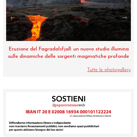
na
Museo di Zoologia, una perla dell’Università di
de
Catania
Tutte le photogallery