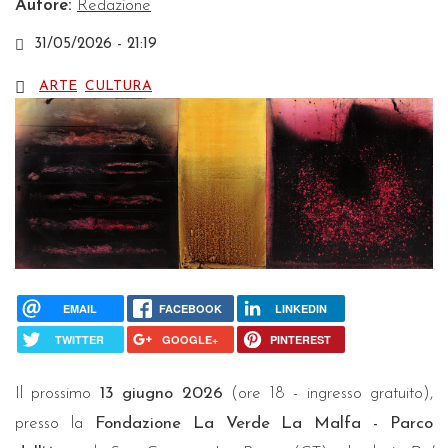
Autore:
Redazione
31/05/2026 - 21:19
ARTE
CULTURA
EMAIL
FACEBOOK
LINKEDIN
TWITTER
GOOGLE+
PINTEREST
Il prossimo
13 giugno 2026
(ore 18 - ingresso gratuito),
presso la
Fondazione La Verde La Malfa - Parco