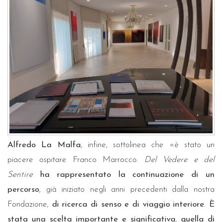
Alfredo La Malfa
, infine, sottolinea che «è stato un
piacere ospitare Franco Marrocco.
Del Vedere e del
Sentire
ha rappresentato la continuazione di un
percorso
, già iniziato negli anni precedenti dalla nostra
Fondazione,
di ricerca di senso e di viaggio interiore
.
È
stata una scelta importante e significativa
,
quella di