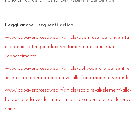
Panoramica della mostra
Del Vedere e del Sentire
.
Leggi anche i seguenti articoli
www.ilpapaverorossoweb.it/article/due-musei-delluniversita-
di-catania-ottengono-laccreditamento-nazionale-un-
riconoscimento
www.ilpapaverorossoweb.it/article/del-vedere-e-del-sentire-
larte-di-franco-marrocco-arriva-alla-fondazione-la-verde-la
www.ilpapaverorossoweb.it/article/scolpire-gli-elementi-alla-
fondazione-la-verde-la-malfa-la-nuova-personale-di-lorenzo-
reina