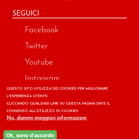
SEGUICI
Facebook
Twitter
Youtube
Instagram
QUESTO SITO UTILIZZA DEI COOKIES PER MIGLIORARE
Google
L'ESPERIENZA UTENTE.
CLICCANDO QUALSIASI LINK SU QUESTA PAGINA DATE IL
CONSENSO ALL'UTILIZZO DI COOKIES.
Copyright © 2026 Il design ed i contenuti del sito
No, dammi maggiori informazioni
www.ilpapaverorossoweb.it
sono riservati a
Associazione
per la Difesa dell'Ambiente e della Salute ADAS
Ok, sono d'accordo