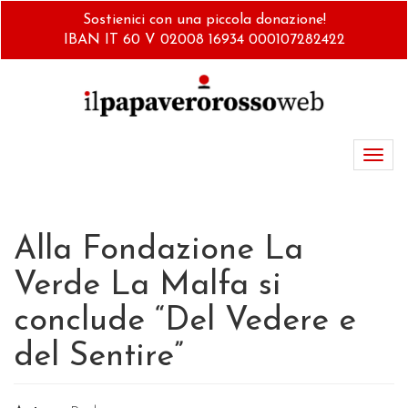
Salta
Sostienici con una piccola donazione!
al
IBAN IT 60 V 02008 16934 000107282422
contenuto
principale
Toggl
navig
Alla Fondazione La
Verde La Malfa si
conclude “Del Vedere e
del Sentire”