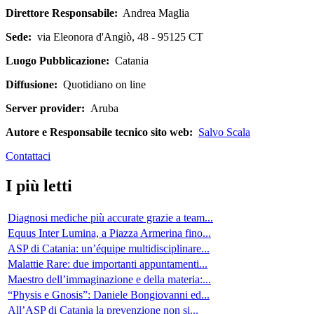
Direttore Responsabile:
Andrea Maglia
Sede:
via Eleonora d'Angiò, 48 - 95125 CT
Luogo Pubblicazione:
Catania
Diffusione:
Quotidiano on line
Server provider:
Aruba
Autore e Responsabile tecnico sito web:
Salvo Scala
Contattaci
I più letti
Diagnosi mediche più accurate grazie a team...
Equus Inter Lumina, a Piazza Armerina fino...
ASP di Catania: un’équipe multidisciplinare...
Malattie Rare: due importanti appuntamenti...
Maestro dell’immaginazione e della materia:...
“Physis e Gnosis”: Daniele Bongiovanni ed...
All’ASP di Catania la prevenzione non si...