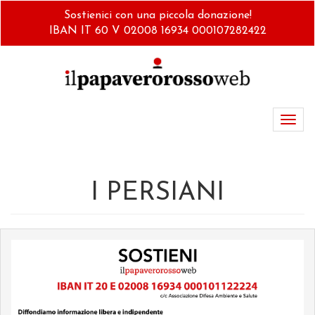
Salta
Sostienici con una piccola donazione!
al
IBAN IT 60 V 02008 16934 000107282422
contenuto
principale
Toggl
navig
I PERSIANI