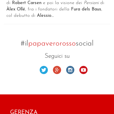
di
Robert Carsen
e poi la visione dei
Persiani
di
Àlex Ollé
, fra i fondatori della
Fura dels Baus
,
col debutto di
Alessio...
#il
papaverorosso
social
Seguici su
GERENZA