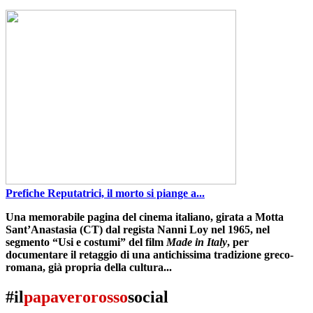
Prefiche Reputatrici, il morto si piange a...
Una memorabile pagina del cinema italiano, girata a
Motta
Sant’Anastasia
(CT) dal regista
Nanni Loy
nel 1965, nel
segmento “
Usi e costumi
” del film
Made in Italy
,
per
documentare il retaggio di una antichissima tradizione greco-
romana
,
già propria della cultura...
#il
papaverorosso
social