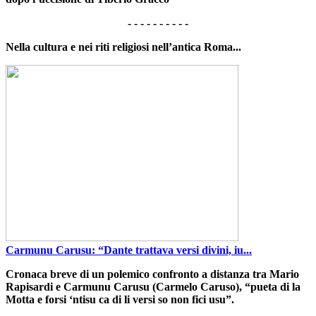
- - - - - - - - - -
Nella cultura e nei riti religiosi nell’antica Roma...
Carmunu Carusu: “Dante trattava versi divini, iu...
Cronaca breve di un polemico confronto a distanza tra
Mario
Rapisardi
e
Carmunu Carusu
(Carmelo Caruso), “
pueta di la
Motta e forsi ‘ntisu ca di li versi so non fici usu
”.