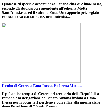
Qualcosa di speciale accomunava
l’antica città di
Aitna-Inessa
,
secondo gli studiosi corrispondente all’odierna Motta
Sant’Anastasia, ed
il
vulcano Etna
.
Un rapporto privilegiato
che
scaturiva
dal fatto che
, nell’antichità,...
Il culto di Cerere a Etna-Inessa, l’odierna Motta...
Il più antico tempio di Cerere nel territorio della Repubblica
romana e la delegazione del senato romano inviata a Etna-
Inessa per invocarne il perdono e porre fine alla guerra civile
dopo l’uccisione di Tiberio Gracco