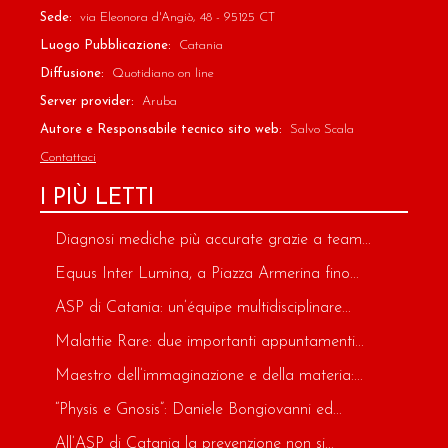
Sede:
via Eleonora d'Angiò, 48 - 95125 CT
Luogo Pubblicazione:
Catania
Diffusione:
Quotidiano on line
Server provider:
Aruba
Autore e Responsabile tecnico sito web:
Salvo Scala
Contattaci
I PIÙ LETTI
Diagnosi mediche più accurate grazie a team...
Equus Inter Lumina, a Piazza Armerina fino...
ASP di Catania: un’équipe multidisciplinare...
Malattie Rare: due importanti appuntamenti...
Maestro dell’immaginazione e della materia:...
“Physis e Gnosis”: Daniele Bongiovanni ed...
All’ASP di Catania la prevenzione non si...