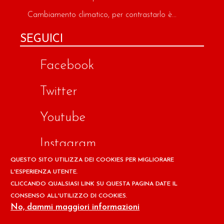
Cambiamento climatico, per contrastarlo è...
SEGUICI
Facebook
Twitter
Youtube
Instagram
QUESTO SITO UTILIZZA DEI COOKIES PER MIGLIORARE
Google
L'ESPERIENZA UTENTE.
CLICCANDO QUALSIASI LINK SU QUESTA PAGINA DATE IL
CONSENSO ALL'UTILIZZO DI COOKIES.
Copyright © 2026 Il design ed i contenuti del sito
No, dammi maggiori informazioni
www.ilpapaverorossoweb.it
sono riservati a
Associazione