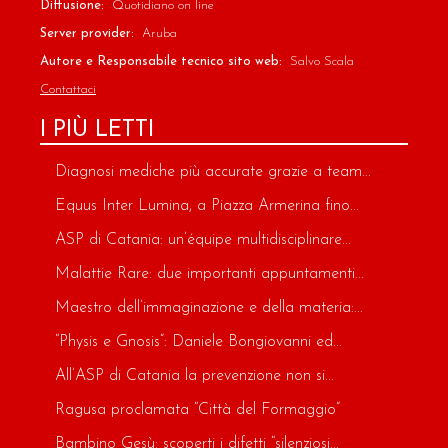
Diffusione:
Quotidiano on line
Server provider:
Aruba
Autore e Responsabile tecnico sito web:
Salvo Scala
Contattaci
I PIÙ LETTI
Diagnosi mediche più accurate grazie a team...
Equus Inter Lumina, a Piazza Armerina fino...
ASP di Catania: un’équipe multidisciplinare...
Malattie Rare: due importanti appuntamenti...
Maestro dell’immaginazione e della materia:...
“Physis e Gnosis”: Daniele Bongiovanni ed...
All’ASP di Catania la prevenzione non si...
Ragusa proclamata “Città del Formaggio”
Bambino Gesù: scoperti i difetti “silenziosi...