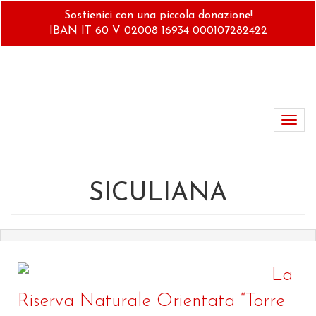
Salta
Sostienici con una piccola donazione!
al
IBAN IT 60 V 02008 16934 000107282422
contenuto
principale
Toggl
navig
SICULIANA
La
Riserva Naturale Orientata “Torre