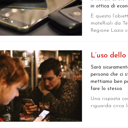
in ottica di econ
È questo l’obiet
mateRiali da Tel
Regione Lazio co
L’uso dell
Sarà sicurament
persona che ci s
mettiamo ben p
fare lo stesso
.
Una risposta co
riguarda circa l