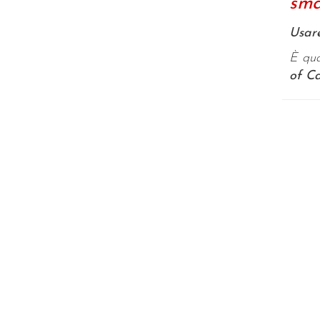
sma
Usare
È qua
of C