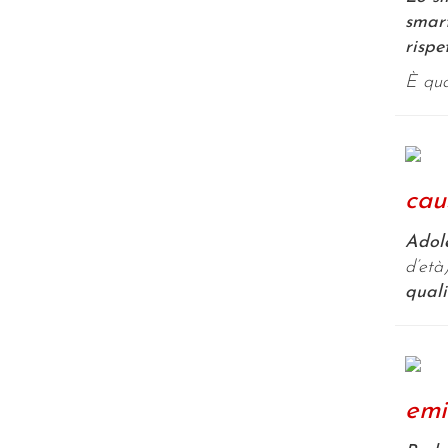
smart
rispe
È qua
caus
Adole
d’età)
quali
emis