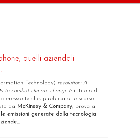
hone, quelli aziendali
.
formation Technology)
revolution: A
Os to combat climate change
è il titolo di
interessante che, pubblicato lo scorso
rato da
McKinsey & Company
, prova a
le emissioni generate dalla tecnologia
ziende...