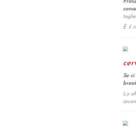
Prolu
conse
togli
È il 
cerv
Se ci
break
Lo af
secon