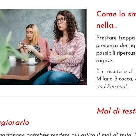
Come lo sm
nella...
Prestare troppa 
presenza dei figl
possibili ripercu
ragazzi
.
È il risultato di
Milano-Bicocca
,
and Personal...
Mal di tes
giorarlo
artphone potrebbe rendere più ostico il mal di testa
. 