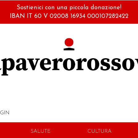
Sostienici con una piccola donazione!
IBAN IT 60 V 02008 16934 000107282422
GIN
SALUTE
CULTURA