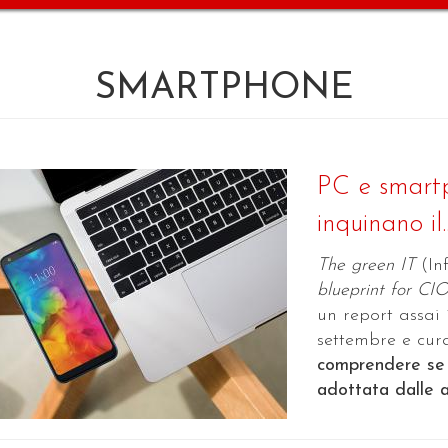
SMARTPHONE
PC e smartp
inquinano il..
The green IT
(In
blueprint for CI
un report assai 
settembre e cu
comprendere se 
adottata dalle a