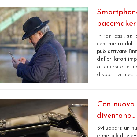
Smartphone 
pacemaker e
In rari casi,
se 
centimetro dal 
può attivare l’i
defibrillatori imp
attenersi alle in
dispositivi medic
Con nuova t
diventano...
Sviluppare un nu
e metalli di elev