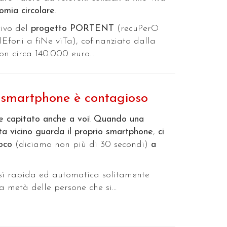
omia circolare
.
tivo del
progetto PORTENT
(recuPerO
Efoni a fiNe viTa), cofinanziato dalla
n circa 140.000 euro...
o smartphone è contagioso
e capitato anche a voi
!
Quando una
ta vicino guarda il proprio smartphone
,
ci
oco
(diciamo non più di 30 secondi)
a
sì rapida ed automatica solitamente
a metà delle persone che si...