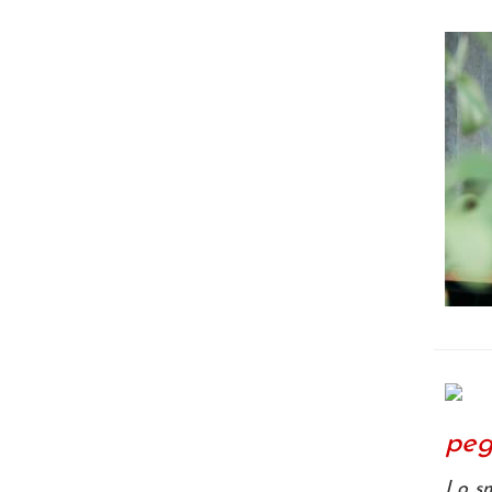
peg
Lo sm