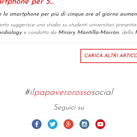
rtphone per 5...
 lo smartphone per più di cinque ore al giorno aumenta
nto suggerisce uno studio su studenti universitari presentat
ardiology
e condotto da
Mirary Mantilla-Morrón
, della
CARICA ALTRI ARTICO
#il
papaverorosso
social
Seguici su