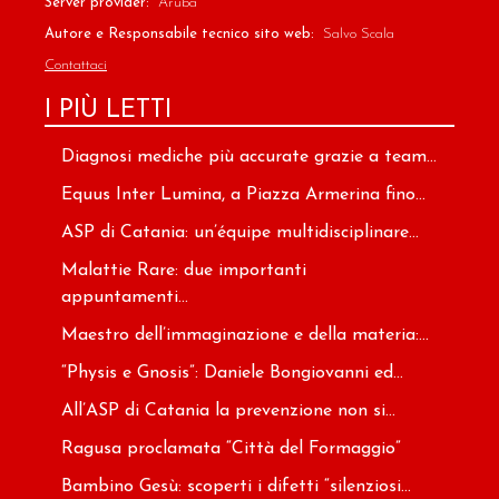
Server provider:
Aruba
Autore e Responsabile tecnico sito web:
Salvo Scala
Contattaci
I PIÙ LETTI
Diagnosi mediche più accurate grazie a team...
Equus Inter Lumina, a Piazza Armerina fino...
ASP di Catania: un’équipe multidisciplinare...
Malattie Rare: due importanti
appuntamenti...
Maestro dell’immaginazione e della materia:...
“Physis e Gnosis”: Daniele Bongiovanni ed...
All’ASP di Catania la prevenzione non si...
Ragusa proclamata “Città del Formaggio”
Bambino Gesù: scoperti i difetti “silenziosi...