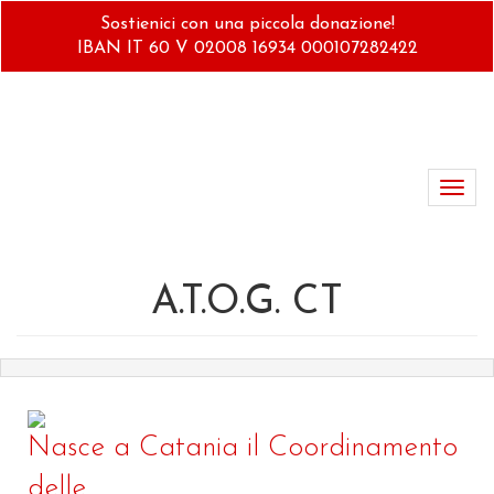
Salta
Sostienici con una piccola donazione!
al
IBAN IT 60 V 02008 16934 000107282422
contenuto
principale
Toggl
navig
A.T.O.G. CT
Nasce a Catania il Coordinamento
delle...