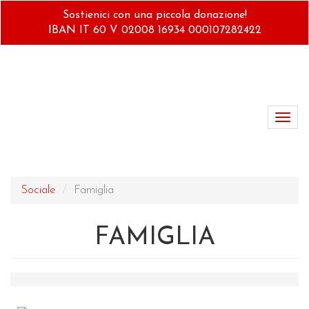
Salta
Sostienici con una piccola donazione!
al
IBAN IT 60 V 02008 16934 000107282422
contenuto
principale
Toggl
navig
Sociale
Famiglia
FAMIGLIA