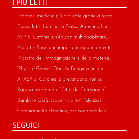
I PIÙ LETTI
Diagnosi mediche più accurate grazie a team...
Equus Inter Lumina, a Piazza Armerina fino...
ASP di Catania: un’équipe multidisciplinare...
Malattie Rare: due importanti appuntamenti...
Maestro dell’immaginazione e della materia:...
“Physis e Gnosis”: Daniele Bongiovanni ed...
All’ASP di Catania la prevenzione non si...
Ragusa proclamata “Città del Formaggio”
Bambino Gesù: scoperti i difetti “silenziosi...
Cambiamento climatico, per contrastarlo è...
SEGUICI