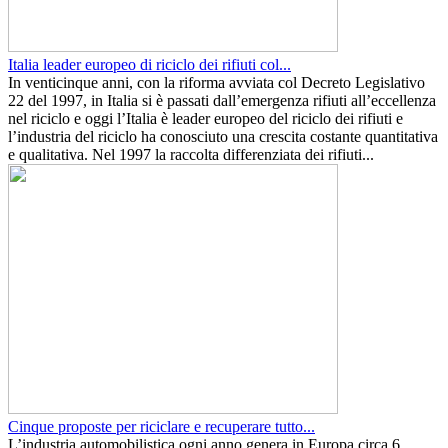
Italia leader europeo di riciclo dei rifiuti col...
In venticinque anni, con la riforma avviata col Decreto Legislativo
22 del 1997, in Italia si è passati dall’emergenza rifiuti all’eccellenza
nel riciclo e oggi l’Italia è leader europeo del riciclo dei rifiuti e
l’industria del riciclo ha conosciuto una crescita costante quantitativa
e qualitativa. Nel 1997 la raccolta differenziata dei rifiuti...
Cinque proposte per riciclare e recuperare tutto...
L’industria automobilistica ogni anno genera in Europa circa 6