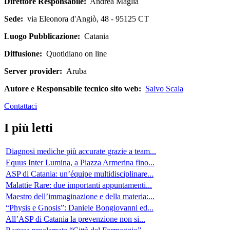
Direttore Responsabile:
Andrea Maglia
Sede:
via Eleonora d'Angiò, 48 - 95125 CT
Luogo Pubblicazione:
Catania
Diffusione:
Quotidiano on line
Server provider:
Aruba
Autore e Responsabile tecnico sito web:
Salvo Scala
Contattaci
I più letti
Diagnosi mediche più accurate grazie a team...
Equus Inter Lumina, a Piazza Armerina fino...
ASP di Catania: un’équipe multidisciplinare...
Malattie Rare: due importanti appuntamenti...
Maestro dell’immaginazione e della materia:...
“Physis e Gnosis”: Daniele Bongiovanni ed...
All’ASP di Catania la prevenzione non si...