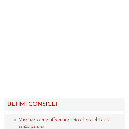
ULTIMI CONSIGLI
Vacanze: come affrontare i piccoli disturbi estivi
senza pensieri