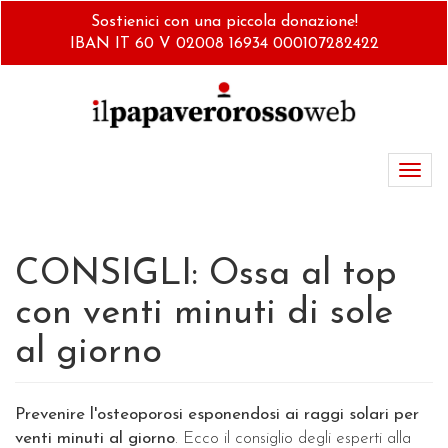
Salta
Sostienici con una piccola donazione!
al
IBAN IT 60 V 02008 16934 000107282422
contenuto
principale
Toggl
navig
CONSIGLI: Ossa al top
con venti minuti di sole
al giorno
Prevenire l'osteoporosi esponendosi ai raggi solari per
venti minuti al giorno
. Ecco il consiglio degli esperti alla