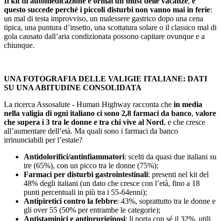
Il kit di automedicazione è ormai un must delle vacanze
,
e
questo succede perché i piccoli disturbi non vanno mai in ferie
:
un mal di testa improvviso, un malessere gastrico dopo una cena
tipica, una puntura d’insetto, una scottatura solare o il classico mal di
gola causato dall’aria condizionata possono capitare ovunque e a
chiunque.
UNA FOTOGRAFIA DELLE VALIGIE ITALIANE: DATI
SU UNA ABITUDINE CONSOLIDATA
La ricerca Assosalute - Human Highway racconta che
in media
nella valigia di ogni italiano ci sono 2,8 farmaci da banco
,
valore
che supera i 3 tra le donne e tra chi vive al Nord
, e che cresce
all’aumentare dell’età. Ma quali sono i farmaci da banco
irrinunciabili per l’estate?
Antidolorifici/antinfiammatori
: scelti da quasi due italiani su
tre (65%), con un picco tra le donne (75%);
Farmaci per disturbi gastrointestinali
: presenti nel kit del
48% degli italiani (un dato che cresce con l’età, fino a 18
punti percentuali in più tra i 55-64enni);
Antipiretici contro la febbre
: 43%, soprattutto tra le donne e
gli over 55 (50% per entrambe le categorie);
Antistaminici e antipruriginosi
: li porta con sé il 32%, utili