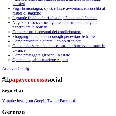
pensieri
Fuga in montagna: sport, relax e avventura, ma occhio ai
fastidi di stagione
Il grande freddo: chi rischia di più e come difendersi
Negozi e uffici: come tagliare i consumi di energia e
risparmiare in bolletta
Come ridurre i consumi dei condizionatori
Shopping online: dieci consigli per evitare le truffe
Come prevenire e curare il colpo di calore
Come indossare le lenti a contatto in sicurezza durante le
vacanze
Come proteggere gli occhi in estate
Quarantena, alimentazione e sport
Archivio Consigli
#il
papaverorosso
social
Seguici su
Youtube
Instagram
Google
Twitter
Facebook
Gerenza