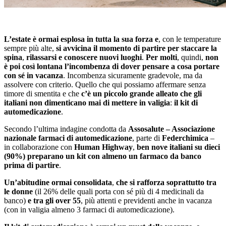
L’estate è ormai esplosa in tutta la sua forza e
, con le temperature
sempre più alte,
si avvicina il momento di partire per staccare la
spina
,
rilassarsi e conoscere nuovi luoghi
.
Per molti
, quindi,
non
è poi così lontana l’incombenza di dover pensare a cosa portare
con sé in vacanza
. Incombenza sicuramente gradevole, ma da
assolvere con criterio. Quello che qui possiamo affermare senza
timore di smentita e che
c’è un piccolo grande alleato che gli
italiani non dimenticano mai di mettere in valigia
:
il kit di
automedicazione
.
Secondo l’ultima indagine condotta da
Assosalute – Associazione
nazionale farmaci di automedicazione
, parte di
Federchimica
–
in collaborazione con
Human Highway
,
ben nove italiani su dieci
(90%) preparano un kit con almeno un farmaco da banco
prima di partire
.
Un’abitudine ormai consolidata
,
che si rafforza soprattutto tra
le donne
(il 26% delle quali porta con sé più di 4 medicinali da
banco)
e tra gli over 55
, più attenti e previdenti anche in vacanza
(con in valigia almeno 3 farmaci di automedicazione).