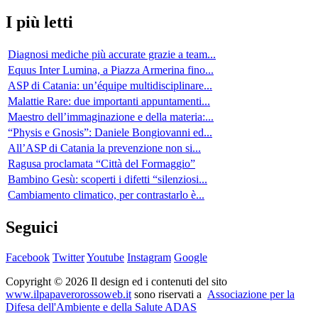
I più letti
Diagnosi mediche più accurate grazie a team...
Equus Inter Lumina, a Piazza Armerina fino...
ASP di Catania: un’équipe multidisciplinare...
Malattie Rare: due importanti appuntamenti...
Maestro dell’immaginazione e della materia:...
“Physis e Gnosis”: Daniele Bongiovanni ed...
All’ASP di Catania la prevenzione non si...
Ragusa proclamata “Città del Formaggio”
Bambino Gesù: scoperti i difetti “silenziosi...
Cambiamento climatico, per contrastarlo è...
Seguici
Facebook
Twitter
Youtube
Instagram
Google
Copyright © 2026 Il design ed i contenuti del sito
www.ilpapaverorossoweb.it
sono riservati a
Associazione per la
Difesa dell'Ambiente e della Salute ADAS