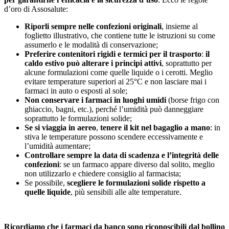
d’oro di Assosalute:
Riporli sempre nelle confezioni originali
, insieme al
foglietto illustrativo, che contiene tutte le istruzioni su come
assumerlo e le modalità di conservazione;
Preferire contenitori rigidi e termici per il trasporto
:
il
caldo estivo può alterare i principi attivi
, soprattutto per
alcune formulazioni come quelle liquide o i cerotti. Meglio
evitare temperature superiori ai 25°C e non lasciare mai i
farmaci in auto o esposti al sole;
Non conservare i farmaci in luoghi umidi
(borse frigo con
ghiaccio, bagni, etc.), perché l’umidità può danneggiare
soprattutto le formulazioni solide;
Se si viaggia in aereo
,
tenere il kit nel bagaglio a mano
: in
stiva le temperature possono scendere eccessivamente e
l’umidità aumentare;
Controllare sempre la data di scadenza e l’integrità delle
confezioni
: se un farmaco appare diverso dal solito, meglio
non utilizzarlo e chiedere consiglio al farmacista;
Se possibile,
scegliere le formulazioni solide rispetto a
quelle liquide
, più sensibili alle alte temperature.
Ricordiamo che i farmaci da banco sono riconoscibili dal bollino