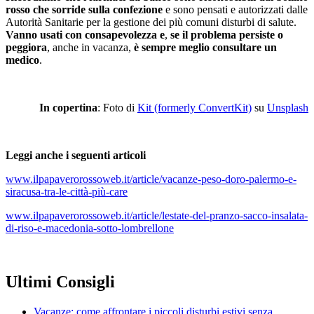
rosso che sorride sulla confezione
e sono pensati e autorizzati dalle
Autorità Sanitarie per la gestione dei più comuni disturbi di salute.
Vanno usati con consapevolezza e
,
se il problema persiste o
peggiora
, anche in vacanza,
è sempre meglio consultare un
medico
.
In copertina
: Foto di
Kit (formerly ConvertKit)
su
Unsplash
Leggi anche i seguenti articoli
www.ilpapaverorossoweb.it/article/vacanze-peso-doro-palermo-e-
siracusa-tra-le-città-più-care
www.ilpapaverorossoweb.it/article/lestate-del-pranzo-sacco-insalata-
di-riso-e-macedonia-sotto-lombrellone
Ultimi Consigli
Vacanze: come affrontare i piccoli disturbi estivi senza