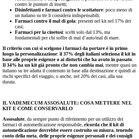
contro le punture di insetti;
Disinfettanti e farmaci contro le scottature
: poco meno di
un italiano su tre li considera indispensabili;
Farmaci contro il mal di gola
: presenti nel kit nel 17% dei
casi;
Farmaci per la cinetosi
: scelti solo dal 13%, ma
fondamentali per chi soffre di mal d’auto/mal di mare.
Il criterio con cui si scelgono i farmaci da portare è in primo
luogo la personalizzazione
:
il 37% degli italiani seleziona il kit in
base alle proprie esigenze o ai disturbi che ha avuto in passato
.
Il 34% ha un kit già pronto che non cambia mai
, mentre quasi un
italiano su tre adatta il contenuto in base alla destinazione e quindi ai
rischi specifici del viaggio, o anche, nel 20% dei casi, alla sua
durata.
IL VADEMECUM ASSOSALUTE: COSA METTERE NEL
KIT E COME CONSERVARLO
Assosalute
, da sempre punto di riferimento per un utilizzo dei
farmaci di automedicazione responsabile,
ricorda che il kit di
automedicazione dovrebbe essere costruito su misura
,
tenendo
conto della meta
,
delle proprie esigenze personali e dei consigli