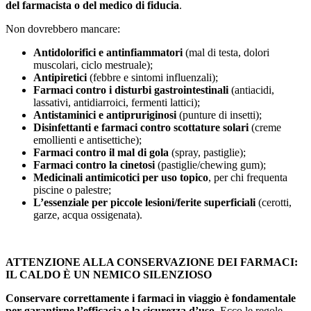
del farmacista o del medico di fiducia
.
Non dovrebbero mancare:
Antidolorifici e antinfiammatori
(mal di testa, dolori
muscolari, ciclo mestruale);
Antipiretici
(febbre e sintomi influenzali);
Farmaci contro i disturbi gastrointestinali
(antiacidi,
lassativi, antidiarroici, fermenti lattici);
Antistaminici e antipruriginosi
(punture di insetti);
Disinfettanti e farmaci contro scottature solari
(creme
emollienti e antisettiche);
Farmaci contro il mal di gola
(spray, pastiglie);
Farmaci contro la cinetosi
(pastiglie/chewing gum);
Medicinali antimicotici per uso topico
, per chi frequenta
piscine o palestre;
L’essenziale per piccole lesioni/ferite superficiali
(cerotti,
garze, acqua ossigenata).
ATTENZIONE ALLA CONSERVAZIONE DEI FARMACI:
IL CALDO È UN NEMICO SILENZIOSO
Conservare correttamente i farmaci in viaggio è fondamentale
per garantirne l’efficacia e la sicurezza d’uso
. Ecco le regole