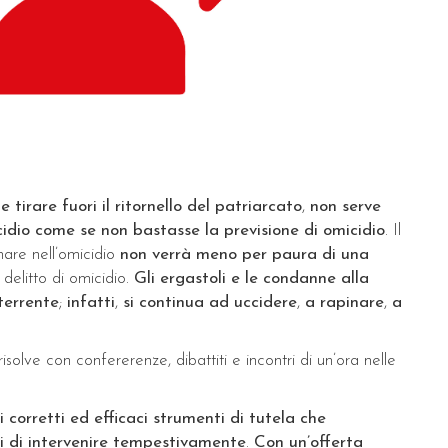
tirare fuori il ritornello del patriarcato
,
non serve
icidio come se non bastasse la previsione di omicidio
. Il
nare nell’omicidio
non verrà meno per paura di una
 delitto di omicidio.
Gli ergastoli e le condanne alla
terrente
;
infatti
,
si continua ad uccidere
,
a rapinare
,
a
isolve con confererenze, dibattiti e incontri di un’ora nelle
 corretti ed efficaci strumenti di tutela che
di di intervenire tempestivamente
.
Con un’offerta