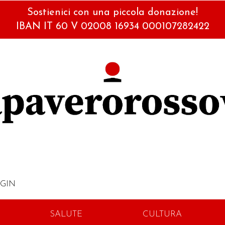
Sostienici con una piccola donazione!
IBAN IT 60 V 02008 16934 000107282422
GIN
SALUTE
CULTURA