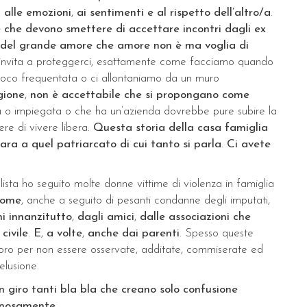
i alle emozioni
,
ai sentimenti e al rispetto dell’altro/a
.
che devono smettere di accettare incontri dagli ex
a del grande amore che amore non è ma voglia di
o ci invita a proteggerci, esattamente come facciamo quando
 poco frequentata o ci allontaniamo da un muro
gione
,
non è accettabile che si propongano come
a o impiegata o che ha un’azienda dovrebbe pure subire la
tere di vivere libera.
Questa storia della casa famiglia
ra a quel patriarcato di cui tanto si parla
.
Ci avete
sta ho seguito molte donne vittime di violenza in famiglia
come
, anche a seguito di pesanti condanne degli imputati,
ni innanzitutto
,
dagli amici
,
dalle associazioni che
civile
.
E
,
a volte
,
anche dai parenti
. Spesso queste
voro per non essere osservate, additate, commiserate ed
elusione.
in giro tanti bla bla che creano solo confusione
ginosamente
.