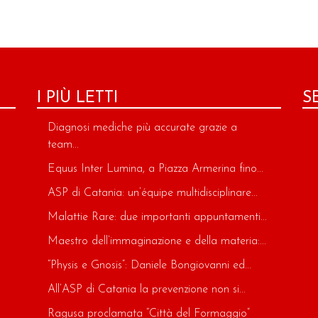
I PIÙ LETTI
S
Diagnosi mediche più accurate grazie a
team...
Equus Inter Lumina, a Piazza Armerina fino...
ASP di Catania: un’équipe multidisciplinare...
Malattie Rare: due importanti appuntamenti...
Maestro dell’immaginazione e della materia:...
“Physis e Gnosis”: Daniele Bongiovanni ed...
All’ASP di Catania la prevenzione non si...
Ragusa proclamata “Città del Formaggio”