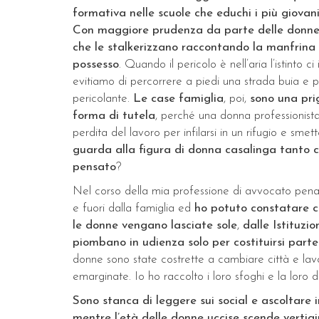
formativa nelle scuole che educhi i più giovan
Con maggiore prudenza da parte delle donne 
che le stalkerizzano raccontando la manfrin
possesso
. Quando il pericolo è nell’aria l’istint
evitiamo di percorrere a piedi una strada buia e
pericolante.
Le case famiglia
, poi,
sono una pri
forma di tutela
, perché una donna professionist
perdita del lavoro per infilarsi in un rifugio e smet
guarda alla figura di donna casalinga tanto ca
pensato
?
Nel corso della mia professione di avvocato penali
e fuori dalla famiglia ed
ho potuto constatare 
le donne vengano lasciate sole
,
dalle Istituzio
piombano in udienza solo per costituirsi parte 
donne sono state costrette a cambiare città e la
emarginate. Io ho raccolto i loro sfoghi e la loro d
Sono stanca di leggere sui social e ascoltare 
mentre l’età delle donne uccise scende verti