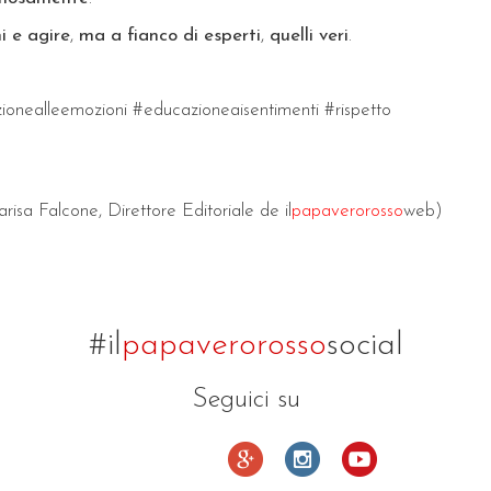
i e agire
,
ma a fianco di esperti
,
quelli veri
.
ionealleemozioni #educazioneaisentimenti #rispetto
risa Falcone, Direttore Editoriale de il
papaverorosso
web)
#il
papaverorosso
social
Seguici su