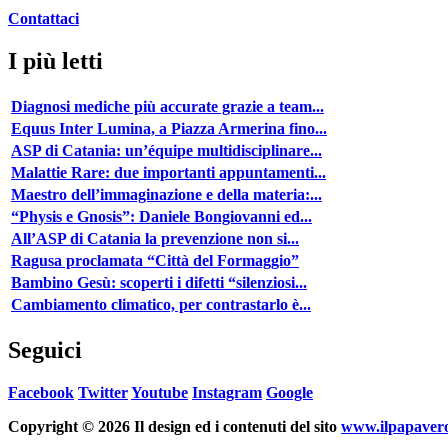
Contattaci
I più letti
Diagnosi mediche più accurate grazie a team...
Equus Inter Lumina, a Piazza Armerina fino...
ASP di Catania: un’équipe multidisciplinare...
Malattie Rare: due importanti appuntamenti...
Maestro dell’immaginazione e della materia:...
“Physis e Gnosis”: Daniele Bongiovanni ed...
All’ASP di Catania la prevenzione non si...
Ragusa proclamata “Città del Formaggio”
Bambino Gesù: scoperti i difetti “silenziosi...
Cambiamento climatico, per contrastarlo è...
Seguici
Facebook
Twitter
Youtube
Instagram
Google
Copyright © 2026 Il design ed i contenuti del sito
www.ilpapavero