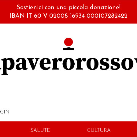
Sostienici con una piccola donazione!
IBAN IT 60 V 02008 16934 000107282422
GIN
SALUTE
CULTURA