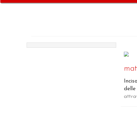
mate
Incis
delle
attra