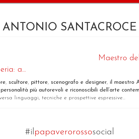
ANTONIO SANTACROCE
Maestro del
ria: a...
ore
,
scultore
,
pittore
,
scenografo e designer
,
il maestro 
 personalità più autorevoli e riconoscibili dell’arte conte
versa linguaggi, tecniche e prospettive espressive...
#il
papaverorosso
social