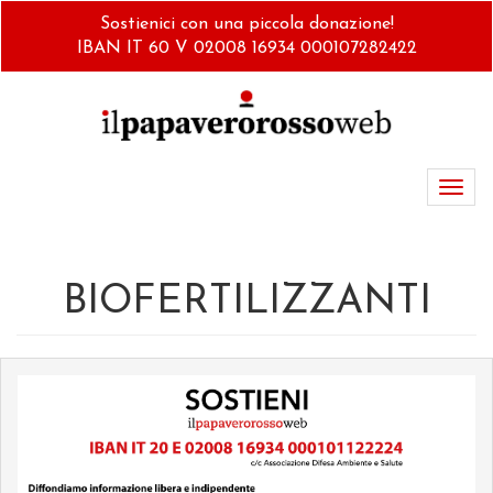
Salta
Sostienici con una piccola donazione!
al
IBAN IT 60 V 02008 16934 000107282422
contenuto
principale
Toggl
navig
BIOFERTILIZZANTI