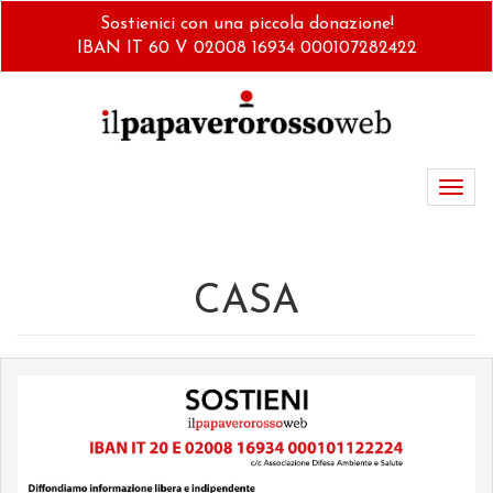
Salta
Sostienici con una piccola donazione!
al
IBAN IT 60 V 02008 16934 000107282422
contenuto
principale
Toggl
navig
CASA