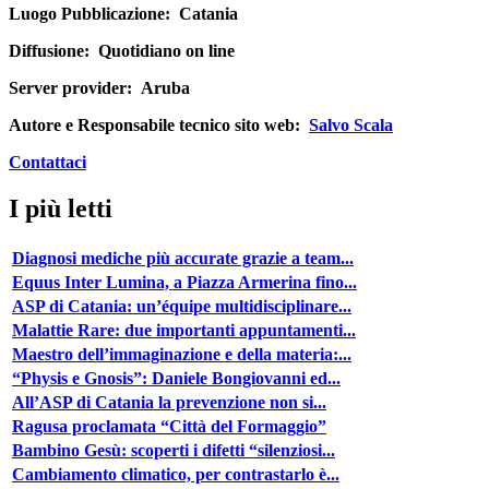
Luogo Pubblicazione:
Catania
Diffusione:
Quotidiano on line
Server provider:
Aruba
Autore e Responsabile tecnico sito web:
Salvo Scala
Contattaci
I più letti
Diagnosi mediche più accurate grazie a team...
Equus Inter Lumina, a Piazza Armerina fino...
ASP di Catania: un’équipe multidisciplinare...
Malattie Rare: due importanti appuntamenti...
Maestro dell’immaginazione e della materia:...
“Physis e Gnosis”: Daniele Bongiovanni ed...
All’ASP di Catania la prevenzione non si...
Ragusa proclamata “Città del Formaggio”
Bambino Gesù: scoperti i difetti “silenziosi...
Cambiamento climatico, per contrastarlo è...