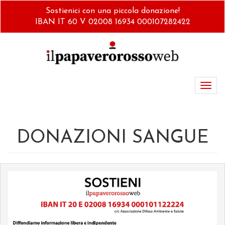
Salta
Sostienici con una piccola donazione!
al
IBAN IT 60 V 02008 16934 000107282422
contenuto
principale
Toggl
navig
DONAZIONI SANGUE