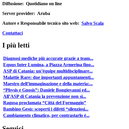
Diffusione:
Quotidiano on line
Server provider:
Aruba
Autore e Responsabile tecnico sito web:
Salvo Scala
Contattaci
I più letti
Diagnosi mediche più accurate grazie a team...
Equus Inter Lumina, a Piazza Armerina fino...
ASP di Catania: un’équipe multidisciplinare...
Malattie Rare: due importanti appuntamenti...
Maestro dell’immaginazione e della materia:...
“Physis e Gnosis”: Daniele Bongiovanni ed...
All’ASP di Catania la prevenzione non si...
Ragusa proclamata “Città del Formaggio”
Bambino Gesù: scoperti i difetti “silenziosi...
Cambiamento climatico, per contrastarlo è...
Seguici