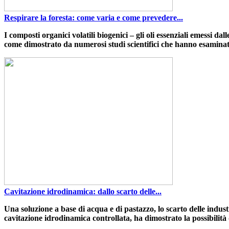
Respirare la foresta: come varia e come prevedere...
I composti organici volatili biogenici
– gli oli essenziali emessi dal
come dimostrato da numerosi studi scientifici che hanno esamina
Cavitazione idrodinamica: dallo scarto delle...
Una soluzione a base di acqua e di pastazzo
, lo scarto delle indu
cavitazione idrodinamica controllata
,
ha dimostrato la possibilità