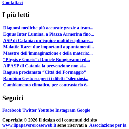
Contattaci
I più letti
Diagnosi mediche più accurate grazie a team...
Equus Inter Lumina, a Piazza Armerina fino...
ASP di Catania: un’équipe multidisciplinare...
Malattie Rare: due importanti appuntamenti...
Maestro dell’immaginazione e della materia:...
“Physis e Gnosis”: Daniele Bongiovanni ed...
All’ASP di Catania la prevenzione non si...
Ragusa proclamata “Città del Formaggio”
Bambino Gesù: scoperti i difetti “silenziosi...
Cambiamento climatico, per contrastarlo è...
Seguici
Facebook
Twitter
Youtube
Instagram
Google
Copyright © 2026 Il design ed i contenuti del sito
www.ilpapaverorossoweb.it
sono riservati a
Associazione per la