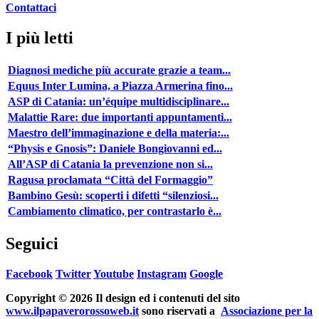
Contattaci
I più letti
Diagnosi mediche più accurate grazie a team...
Equus Inter Lumina, a Piazza Armerina fino...
ASP di Catania: un’équipe multidisciplinare...
Malattie Rare: due importanti appuntamenti...
Maestro dell’immaginazione e della materia:...
“Physis e Gnosis”: Daniele Bongiovanni ed...
All’ASP di Catania la prevenzione non si...
Ragusa proclamata “Città del Formaggio”
Bambino Gesù: scoperti i difetti “silenziosi...
Cambiamento climatico, per contrastarlo è...
Seguici
Facebook
Twitter
Youtube
Instagram
Google
Copyright © 2026 Il design ed i contenuti del sito
www.ilpapaverorossoweb.it
sono riservati a
Associazione per la