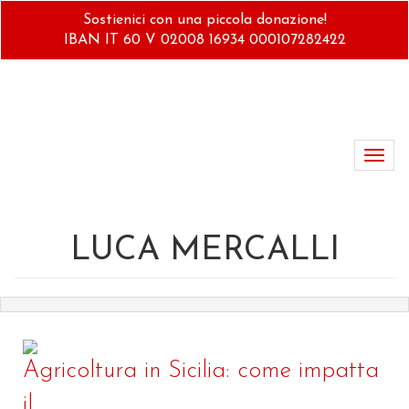
Salta
Sostienici con una piccola donazione!
al
IBAN IT 60 V 02008 16934 000107282422
contenuto
principale
Toggl
navig
LUCA MERCALLI
Agricoltura in Sicilia: come impatta
il...