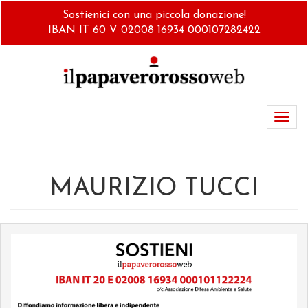
Salta
Sostienici con una piccola donazione!
al
IBAN IT 60 V 02008 16934 000107282422
contenuto
principale
Toggl
navig
MAURIZIO TUCCI