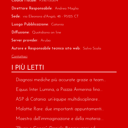
Codice Fiscale:
93167150874
Direttore Responsabile:
Andrea Maglia
Sede:
via Eleonora d'Angiò, 48 - 95125 CT
Luogo Pubblicazione:
Catania
Diffusione:
Quotidiano on line
Server provider:
Aruba
Autore e Responsabile tecnico sito web:
Salvo Scala
Contattaci
I PIÙ LETTI
Diagnosi mediche più accurate grazie a team...
Equus Inter Lumina, a Piazza Armerina fino...
ASP di Catania: un’équipe multidisciplinare...
Malattie Rare: due importanti appuntamenti...
Maestro dell’immaginazione e della materia:...