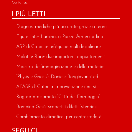
Contattaci
I PIÙ LETTI
Diagnosi mediche più accurate grazie a team...
Equus Inter Lumina, a Piazza Armerina fino...
ASP di Catania: un’équipe multidisciplinare...
Malattie Rare: due importanti appuntamenti...
Maestro dell’immaginazione e della materia:...
“Physis e Gnosis”: Daniele Bongiovanni ed...
All’ASP di Catania la prevenzione non si...
Ragusa proclamata “Città del Formaggio”
Bambino Gesù: scoperti i difetti “silenziosi...
Cambiamento climatico, per contrastarlo è...
SEGUICI