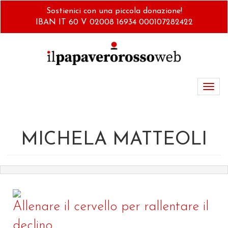
Salta
Sostienici con una piccola donazione!
al
IBAN IT 60 V 02008 16934 000107282422
contenuto
principale
Toggl
navig
MICHELA MATTEOLI
Allenare il cervello per rallentare il
declino...