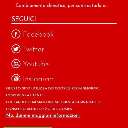
Cambiamento climatico, per contrastarlo è...
SEGUICI
Facebook
Twitter
Youtube
Instagram
QUESTO SITO UTILIZZA DEI COOKIES PER MIGLIORARE
Google
L'ESPERIENZA UTENTE.
CLICCANDO QUALSIASI LINK SU QUESTA PAGINA DATE IL
CONSENSO ALL'UTILIZZO DI COOKIES.
Copyright © 2026 Il design ed i contenuti del sito
No, dammi maggiori informazioni
www.ilpapaverorossoweb.it
sono riservati a
Associazione
per la Difesa dell'Ambiente e della Salute ADAS