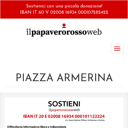
Salta
Sostienici con una piccola donazione!
al
IBAN IT 60 V 02008 16934 000107282422
contenuto
principale
Toggl
navig
PIAZZA ARMERINA