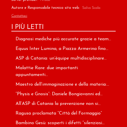
Autore e Responsabile tecnico sito web:
Salvo Scala
Contattaci
I PIÙ LETTI
Diagnosi mediche più accurate grazie a team...
Equus Inter Lumina, a Piazza Armerina fino...
ASP di Catania: un’équipe multidisciplinare...
Malattie Rare: due importanti
appuntamenti...
Maestro dell’immaginazione e della materia:...
“Physis e Gnosis”: Daniele Bongiovanni ed...
All’ASP di Catania la prevenzione non si...
Ragusa proclamata “Città del Formaggio”
Bambino Gesù: scoperti i difetti “silenziosi...