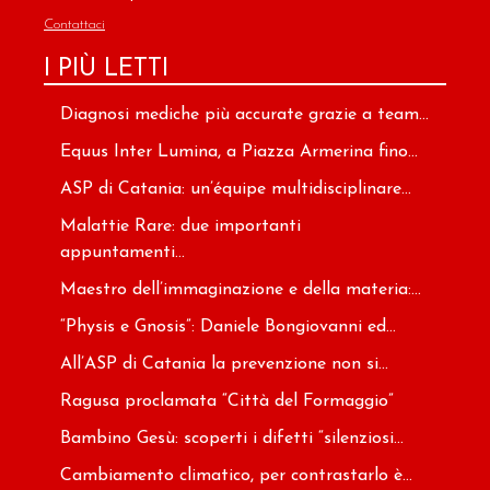
Contattaci
I PIÙ LETTI
Diagnosi mediche più accurate grazie a team...
Equus Inter Lumina, a Piazza Armerina fino...
ASP di Catania: un’équipe multidisciplinare...
Malattie Rare: due importanti
appuntamenti...
Maestro dell’immaginazione e della materia:...
“Physis e Gnosis”: Daniele Bongiovanni ed...
All’ASP di Catania la prevenzione non si...
Ragusa proclamata “Città del Formaggio”
Bambino Gesù: scoperti i difetti “silenziosi...
Cambiamento climatico, per contrastarlo è...