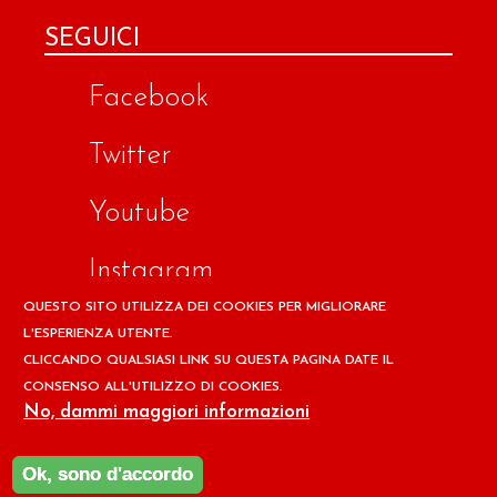
SEGUICI
Facebook
Twitter
Youtube
Instagram
QUESTO SITO UTILIZZA DEI COOKIES PER MIGLIORARE
Google
L'ESPERIENZA UTENTE.
CLICCANDO QUALSIASI LINK SU QUESTA PAGINA DATE IL
CONSENSO ALL'UTILIZZO DI COOKIES.
Copyright © 2026 Il design ed i contenuti del sito
No, dammi maggiori informazioni
www.ilpapaverorossoweb.it
sono riservati a
Associazione
per la Difesa dell'Ambiente e della Salute ADAS
Ok, sono d'accordo