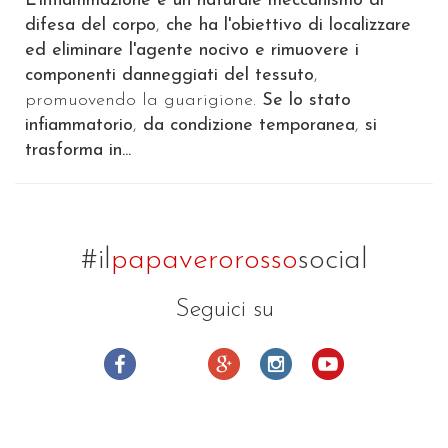
L'infiammazione è un naturale meccanismo di
difesa del corpo
,
che ha l'obiettivo di localizzare
ed eliminare l'agente nocivo e rimuovere i
componenti danneggiati del tessuto
,
promuovendo la guarigione.
Se lo stato
infiammatorio
,
da condizione temporanea
,
si
trasforma in...
#il
papaverorosso
social
Seguici su