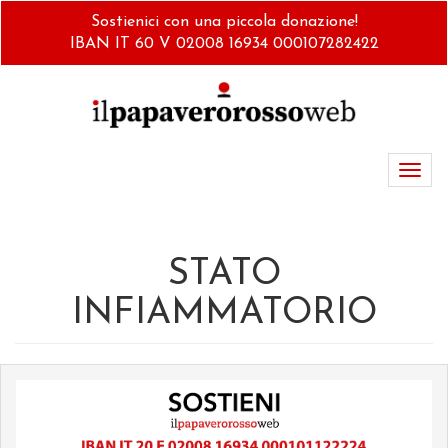
Salta
Sostienici con una piccola donazione!
al
IBAN IT 60 V 02008 16934 000107282422
contenuto
principale
Toggl
navig
STATO
INFIAMMATORIO