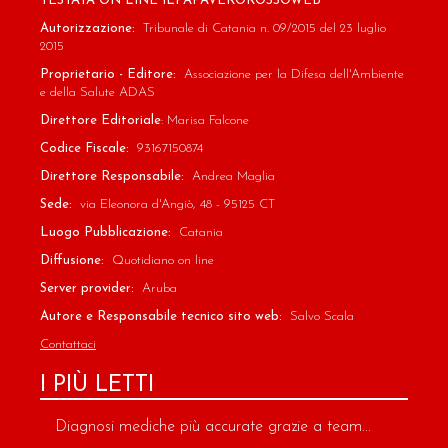
TESTATA ON LINE ILPAPAVEROROSSOWEB
Autorizzazione:
Tribunale di Catania n. 09/2015 del 23 luglio
2015
Proprietario - Editore:
Associazione per la Difesa dell'Ambiente
e della Salute ADAS
Direttore Editoriale
: Marisa Falcone
Codice Fiscale:
93167150874
Direttore Responsabile:
Andrea Maglia
Sede:
via Eleonora d'Angiò, 48 - 95125 CT
Luogo Pubblicazione:
Catania
Diffusione:
Quotidiano on line
Server provider:
Aruba
Autore e Responsabile tecnico sito web:
Salvo Scala
Contattaci
I PIÙ LETTI
Diagnosi mediche più accurate grazie a team...