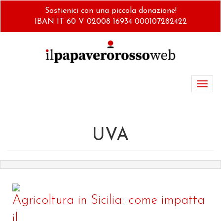
Salta
Sostienici con una piccola donazione!
al
IBAN IT 60 V 02008 16934 000107282422
contenuto
principale
Toggl
navig
UVA
Agricoltura in Sicilia: come impatta
il...