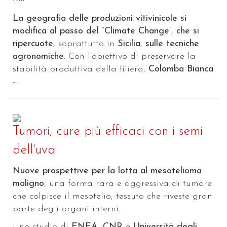
La geografia delle produzioni vitivinicole si
modifica al passo del
“
Climate Change
”,
che si
ripercuote
, soprattutto in
Sicilia
,
sulle tecniche
agronomiche
. Con l’obiettivo di preservare la
stabilità produttiva della filiera,
Colomba Bianca
-...
Tumori, cure più efficaci con i semi
dell'uva
Nuove prospettive per la lotta al mesotelioma
maligno
, una forma rara e aggressiva di tumore
che colpisce il mesotelio, tessuto che riveste gran
parte degli organi interni.
Uno studio di
ENEA
,
CNR
e
Università degli