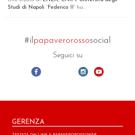
Studi di Napoli
“
Federico II
” ha...
#il
papaverorosso
social
Seguici su
GERENZA