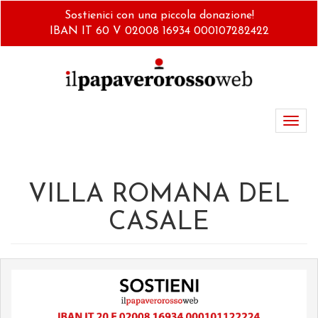
Salta
Sostienici con una piccola donazione!
al
IBAN IT 60 V 02008 16934 000107282422
contenuto
principale
Toggl
navig
VILLA ROMANA DEL
CASALE