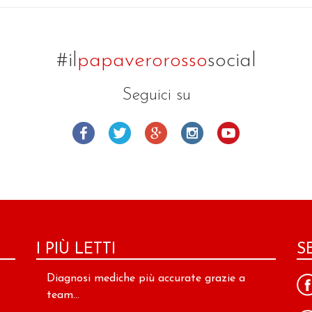
#il
papaverorosso
social
Seguici su
I PIÙ LETTI
S
Diagnosi mediche più accurate grazie a
team...