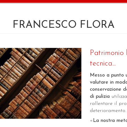
FRANCESCO FLORA
Patrimonio 
tecnica...
Messo a punto u
valutare in modo
conservazione dei
di pulizia
utilizz
rallentare il pr
deterioramento.
«
La nostra meto