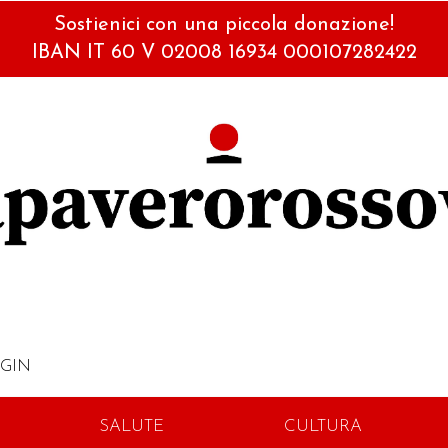
Sostienici con una piccola donazione!
IBAN IT 60 V 02008 16934 000107282422
GIN
SALUTE
CULTURA