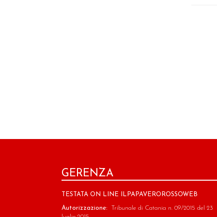
GERENZA
TESTATA ON LINE ILPAPAVEROROSSOWEB
Autorizzazione:
Tribunale di Catania n. 09/2015 del 23
luglio 2015