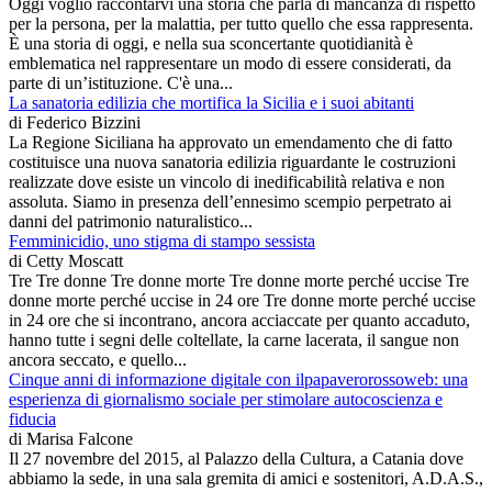
Oggi voglio raccontarvi una storia che parla di mancanza di rispetto
per la persona, per la malattia, per tutto quello che essa rappresenta.
È una storia di oggi, e nella sua sconcertante quotidianità è
emblematica nel rappresentare un modo di essere considerati, da
parte di un’istituzione. C'è una...
La sanatoria edilizia che mortifica la Sicilia e i suoi abitanti
di
Federico Bizzini
La Regione Siciliana ha approvato un emendamento che di fatto
costituisce una nuova sanatoria edilizia riguardante le costruzioni
realizzate dove esiste un vincolo di inedificabilità relativa e non
assoluta. Siamo in presenza dell’ennesimo scempio perpetrato ai
danni del patrimonio naturalistico...
Femminicidio, uno stigma di stampo sessista
di
Cetty Moscatt
Tre Tre donne Tre donne morte Tre donne morte perché uccise Tre
donne morte perché uccise in 24 ore Tre donne morte perché uccise
in 24 ore che si incontrano, ancora acciaccate per quanto accaduto,
hanno tutte i segni delle coltellate, la carne lacerata, il sangue non
ancora seccato, e quello...
Cinque anni di informazione digitale con ilpapaverorossoweb: una
esperienza di giornalismo sociale per stimolare autocoscienza e
fiducia
di
Marisa Falcone
Il 27 novembre del 2015, al Palazzo della Cultura, a Catania dove
abbiamo la sede, in una sala gremita di amici e sostenitori, A.D.A.S.,