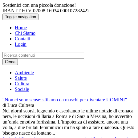
Salta al contenuto principale
Sostienici con una piccola donazione!
IBAN IT 60 V 02008 16934 000107282422
Toggle navigation
Home
Chi Siamo
Contatti
Login
Cerca
Ambiente
Salute
Cultura
Sociale
“Non ci sono scuse: sfiliamo da maschi per diventare UOMINI”
di
Luca Cultrera
Nei giorni scorsi, leggendo e ascoltando le ultime notizie di cronaca
nera, le uccisioni di Ilaria a Roma e di Sara a Messina, ho avvertito
un’onda emotiva fortissima. L’impotenza di assistere, ancora una
volta, a due brutali femminicidi mi ha spinto a fare qualcosa. Questo
bisogno nasce da lontano...