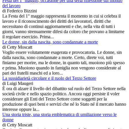
Festa del 1° maggio, occasione per una seria riflessione sul mondo
del lavoro
di
Federico Bizzini
La Festa del 1° maggio rappresenta il momento in cui si celebra il
lavoro e il riconoscimento dei diritti dei lavoratori, diritti che
necessitano di continui aggiornamenti e che, nella vita di tutti i
giorni, vanno strenuamente difesi da coloro che provano a limitarne
il regolare esercizio. Prima...
Le donne, sin dalla nascita, sono condannate a morte
di
Cetty Moscatt
Voglio essere volutamente esagerata e provocatoria. Le donne, sin
dalla nascita, sono condannate a morte. Certo, direte voi, tutti
finiamo per morire, ma le donne, in quanto tali, muoiono più spesso
e prima. Muoiono quando in famiglia non vengono considerate al
pari dei fratelli maschi ed a loro...
La sussidiarietà circolare e il ruolo del Terzo Settore
di
Luigi Maugeri
È ora di alzare il livello del dibattito sul ruolo del Terzo Settore nella
società civile e nello spazio politico. Ancora oggi persiste il voler
considerare gli Enti del Terzo Settore come soggetti per la
produzione di quei beni e servizi che né lo Stato né il mercato hanno
interesse oppure la...
Una storia triste, una storia emblematica di umiliazione verso le
donne
di
Cetty Moscatt