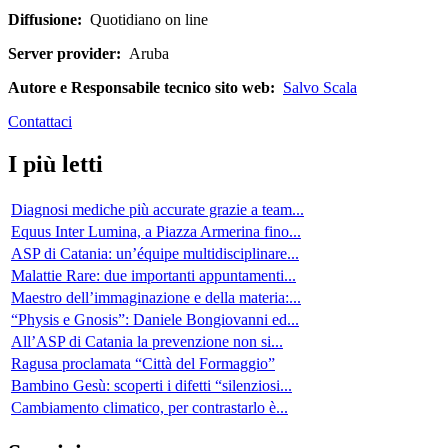
Diffusione:
Quotidiano on line
Server provider:
Aruba
Autore e Responsabile tecnico sito web:
Salvo Scala
Contattaci
I più letti
Diagnosi mediche più accurate grazie a team...
Equus Inter Lumina, a Piazza Armerina fino...
ASP di Catania: un’équipe multidisciplinare...
Malattie Rare: due importanti appuntamenti...
Maestro dell’immaginazione e della materia:...
“Physis e Gnosis”: Daniele Bongiovanni ed...
All’ASP di Catania la prevenzione non si...
Ragusa proclamata “Città del Formaggio”
Bambino Gesù: scoperti i difetti “silenziosi...
Cambiamento climatico, per contrastarlo è...