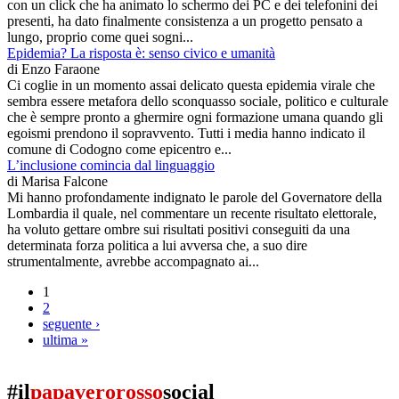
con un click che ha animato lo schermo dei PC e dei telefonini dei
presenti, ha dato finalmente consistenza a un progetto pensato a
lungo, proprio come quei sogni...
Epidemia? La risposta è: senso civico e umanità
di
Enzo Faraone
Ci coglie in un momento assai delicato questa epidemia virale che
sembra essere metafora dello sconquasso sociale, politico e culturale
che è sempre pronto a ghermire ogni formazione umana quando gli
egoismi prendono il sopravvento. Tutti i media hanno indicato il
comune di Codogno come epicentro e...
L’inclusione comincia dal linguaggio
di
Marisa Falcone
Mi hanno profondamente indignato le parole del Governatore della
Lombardia il quale, nel commentare un recente risultato elettorale,
ha voluto gettare ombre sui risultati positivi conseguiti da una
determinata forza politica a lui avversa che, a suo dire
strumentalmente, avrebbe accompagnato ai...
1
2
seguente ›
ultima »
#il
papaverorosso
social