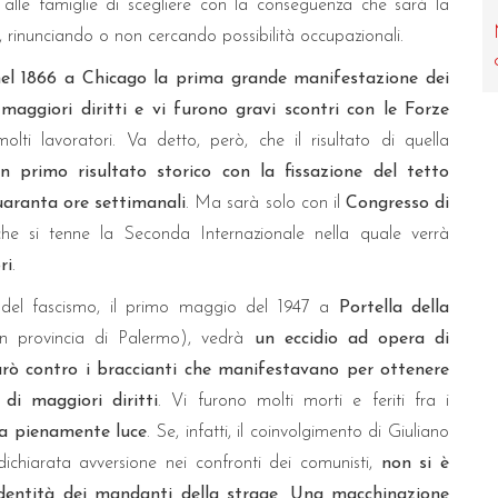
 alle famiglie di scegliere con la conseguenza che sarà la
 rinunciando o non cercando possibilità occupazionali.
nel 1866 a Chicago la prima grande manifestazione dei
 maggiori diritti e vi furono gravi scontri con le Forze
olti lavoratori. Va detto, però, che il risultato di quella
n primo risultato storico con la fissazione del tetto
uaranta ore settimanali
. Ma sarà solo con il
Congresso di
i che si tenne la Seconda Internazionale nella quale verrà
ri
.
a del fascismo, il primo maggio del 1947 a
Portella della
n provincia di Palermo), vedrà
un eccidio ad opera di
rò contro i braccianti che manifestavano per ottenere
 di maggiori diritti
. Vi furono molti morti e feriti fra i
ta pienamente luce
. Se, infatti, il coinvolgimento di Giuliano
ichiarata avversione nei confronti dei comunisti,
non si è
identità dei mandanti della strage
.
Una macchinazione