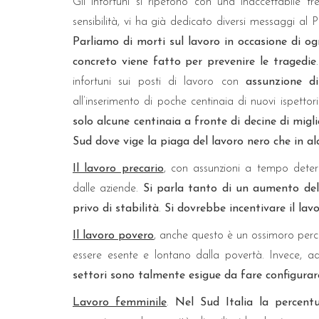
Gli infortuni si ripetono con una inaccettabile f
sensibilità, vi ha già dedicato diversi messaggi al
Parliamo di morti sul lavoro in occasione di og
concreto viene fatto per prevenire le tragedie
infortuni sui posti di lavoro con
assunzione di
all’inserimento di poche centinaia di nuovi ispettori 
solo alcune centinaia a fronte di decine di migli
Sud dove vige la piaga del lavoro nero che in al
Il lavoro precario
, con assunzioni a tempo deter
dalle aziende.
Si parla tanto di un aumento del
privo di stabilità
.
Si dovrebbe incentivare il la
Il lavoro povero
, anche questo è un ossimoro per
essere esente e lontano dalla povertà. Invece, a
settori sono talmente esigue da fare configura
Lavoro femminile
.
Nel Sud Italia la percentu