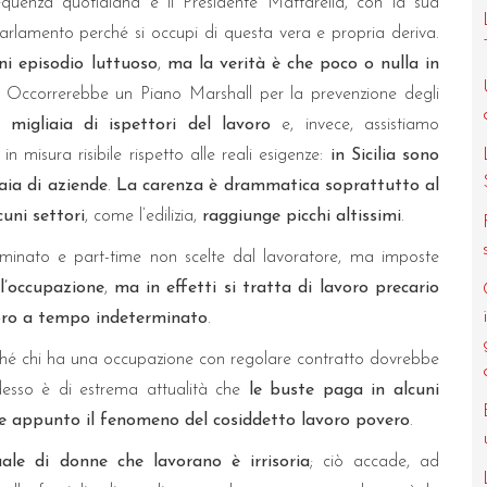
requenza quotidiana e il Presidente Mattarella, con la sua
 Parlamento perché si occupi di questa vera e propria deriva.
ni episodio luttuoso
,
ma la verità è che poco o nulla in
. Occorrerebbe un Piano Marshall per la prevenzione degli
 migliaia di ispettori del lavoro
e, invece, assistiamo
in misura risibile rispetto alle reali esigenze:
in Sicilia sono
aia di aziende
.
La carenza è drammatica soprattutto al
cuni settori
, come l’edilizia,
raggiunge picchi altissimi
.
minato e part-time non scelte dal lavoratore, ma imposte
l’occupazione
,
ma in effetti si tratta di lavoro precario
voro a tempo indeterminato
.
ché chi ha una occupazione con regolare contratto dovrebbe
desso è di estrema attualità che
le buste paga in alcuni
re appunto il fenomeno del cosiddetto lavoro povero
.
ale di donne che lavorano è irrisoria
; ciò accade, ad