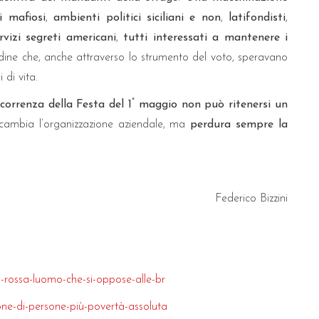
i mafiosi
,
ambienti politici siciliani e non
,
latifondisti
,
ervizi segreti americani
,
tutti interessati a mantenere i
dine che, anche attraverso lo strumento del voto, speravano
 di vita.
°
correnza della Festa del 1
maggio non può ritenersi un
 cambia l’organizzazione aziendale, ma
perdura sempre la
Federico Bizzini
o-rossa-luomo-che-si-oppose-alle-br
one-di-persone-più-povertà-assoluta