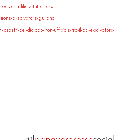
dica-la-filiale-tutta-rosa
sione-di-salvatore-giuliano
aspetti-del-dialogo-non-ufficiale-tra-il-pci-e-salvatore-
#il
papaverorosso
social