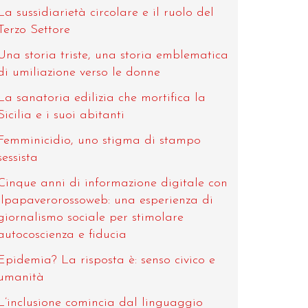
La sussidiarietà circolare e il ruolo del
Terzo Settore
Una storia triste, una storia emblematica
di umiliazione verso le donne
La sanatoria edilizia che mortifica la
Sicilia e i suoi abitanti
Femminicidio, uno stigma di stampo
sessista
Cinque anni di informazione digitale con
ilpapaverorossoweb: una esperienza di
giornalismo sociale per stimolare
autocoscienza e fiducia
Epidemia? La risposta è: senso civico e
umanità
L’inclusione comincia dal linguaggio