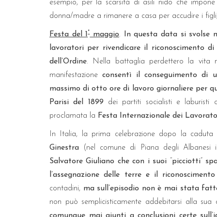
esempio, per la scarsità di asili nido che impone
donna/madre a rimanere a casa per accudire i figli,
°
Festa del 1
maggio
.
In questa data si svolse 
lavoratori per rivendicare il riconoscimento di
dell’Ordine
. Nella battaglia perdettero la vita m
manifestazione
consentì il conseguimento di u
massimo di otto ore di lavoro giornaliere per q
Parisi del 1899
dei partiti socialisti e laburist
proclamata la
Festa Internazionale dei Lavorato
In Italia, la prima celebrazione dopo la cadut
Ginestra
(nel comune di Piana degli Albanesi i
Salvatore Giuliano che con i suoi
“
picciotti
”
spa
l’assegnazione delle terre e il riconoscimento
contadini,
ma sull’episodio non è mai stata fat
non può semplicisticamente addebitarsi alla sua d
comunque mai giunti a conclusioni certe sull’