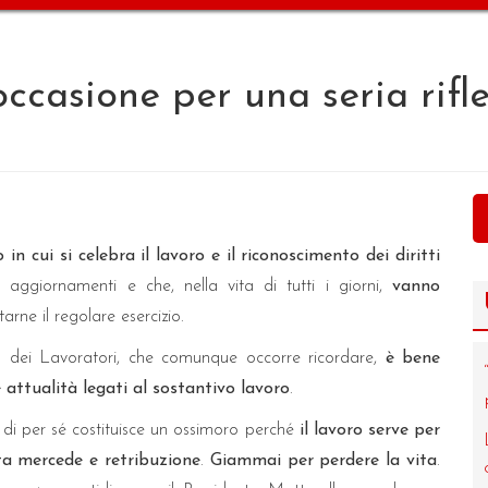
occasione per una seria rifl
cui si celebra il lavoro e il riconoscimento dei diritti
ui aggiornamenti e che, nella vita di tutti i giorni,
vanno
rne il regolare esercizio.
a dei Lavoratori, che comunque occorre ricordare,
è
bene
attualità legati al sostantivo lavoro
.
 di per sé costituisce un ossimoro perché
il lavoro serve per
ta mercede e retribuzione
.
Giammai per perdere la vita
.