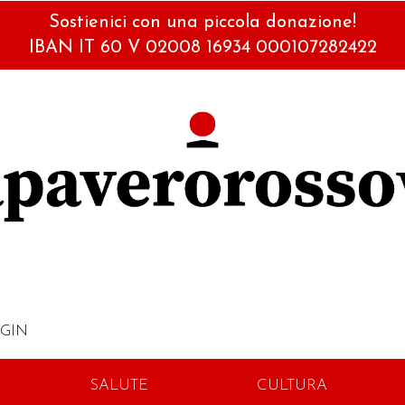
Sostienici con una piccola donazione!
IBAN IT 60 V 02008 16934 000107282422
GIN
SALUTE
CULTURA