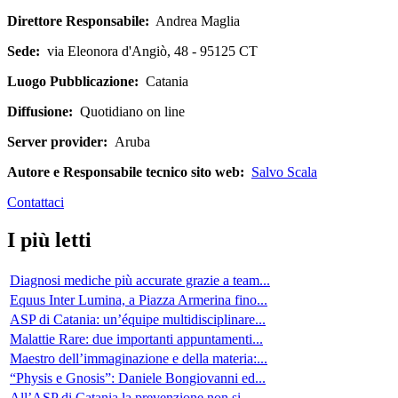
Direttore Responsabile:
Andrea Maglia
Sede:
via Eleonora d'Angiò, 48 - 95125 CT
Luogo Pubblicazione:
Catania
Diffusione:
Quotidiano on line
Server provider:
Aruba
Autore e Responsabile tecnico sito web:
Salvo Scala
Contattaci
I più letti
Diagnosi mediche più accurate grazie a team...
Equus Inter Lumina, a Piazza Armerina fino...
ASP di Catania: un’équipe multidisciplinare...
Malattie Rare: due importanti appuntamenti...
Maestro dell’immaginazione e della materia:...
“Physis e Gnosis”: Daniele Bongiovanni ed...
All’ASP di Catania la prevenzione non si...