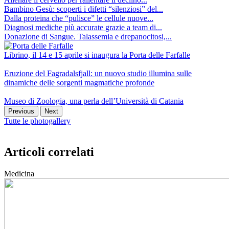
Bambino Gesù: scoperti i difetti “silenziosi” del...
Dalla proteina che “pulisce” le cellule nuove...
Diagnosi mediche più accurate grazie a team di...
Donazione di Sangue. Talassemia e drepanocitosi,...
Librino, il 14 e 15 aprile si inaugura la Porta delle Farfalle
Eruzione del Fagradalsfjall: un nuovo studio illumina sulle
dinamiche delle sorgenti magmatiche profonde
Museo di Zoologia, una perla dell’Università di Catania
Previous
Next
Tutte le photogallery
Articoli correlati
Medicina