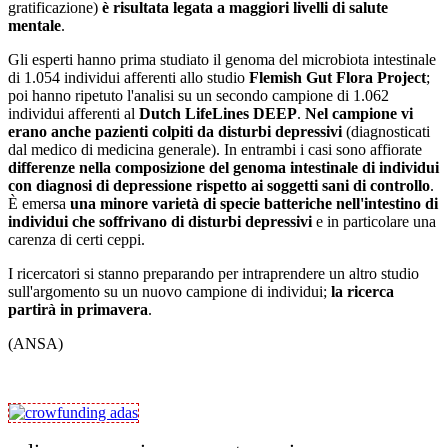
gratificazione)
è risultata legata a maggiori livelli di salute
mentale
.
Gli esperti hanno prima studiato il genoma del microbiota intestinale
di 1.054 individui afferenti allo studio
Flemish Gut Flora Project
;
poi hanno ripetuto l'analisi su un secondo campione di 1.062
individui afferenti al
Dutch LifeLines DEEP
.
Nel campione vi
erano anche pazienti colpiti da disturbi depressivi
(diagnosticati
dal medico di medicina generale). In entrambi i casi sono affiorate
differenze nella composizione del genoma intestinale di individui
con diagnosi di depressione rispetto ai soggetti sani di controllo
.
È emersa
una minore varietà di specie batteriche nell'intestino di
individui che soffrivano di disturbi depressivi
e in particolare una
carenza di certi ceppi.
I ricercatori si stanno preparando per intraprendere un altro studio
sull'argomento su un nuovo campione di individui;
la ricerca
partirà in primavera
.
(ANSA)