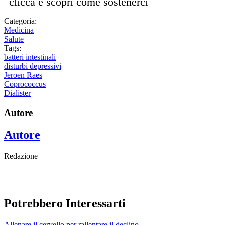
clicca e scopri come sostenerci
Categoria:
Medicina
Salute
Tags:
batteri intestinali
disturbi depressivi
Jeroen Raes
Coprococcus
Dialister
Autore
Autore
Redazione
Potrebbero Interessarti
Allenare il cervello per rallentare il declino...