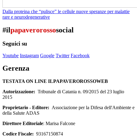
Dalla proteina che “pulisce” le cellule nuove speranze per malattie
rare e neurodegenerative
#il
papaverorosso
social
Seguici su
Youtube
Instagram
Google
Twitter
Facebook
Gerenza
TESTATA ON LINE ILPAPAVEROROSSOWEB
Autorizzazione:
Tribunale di Catania n. 09/2015 del 23 luglio
2015
Proprietario - Editore:
Associazione per la Difesa dell'Ambiente e
della Salute ADAS
Direttore Editoriale
: Marisa Falcone
Codice Fiscale:
93167150874