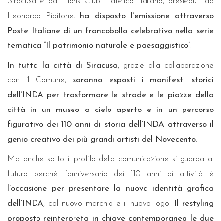
Siracusa e dal Lions Club Filatelico Italiano, presieduti da
Leonardo Pipitone,
ha disposto l’emissione attraverso
Poste Italiane di un francobollo celebrativo nella serie
tematica
“
Il patrimonio naturale e paesaggistico
”.
In tutta la città di Siracusa
, grazie alla collaborazione
con il Comune,
saranno esposti i manifesti storici
dell’INDA per trasformare le strade e le piazze della
città in un museo a cielo aperto
e in un percorso
figurativo dei 110 anni di storia dell’INDA attraverso il
genio creativo dei più grandi artisti del Novecento
.
Ma anche sotto il profilo della comunicazione si guarda al
futuro perché l’anniversario dei 110 anni di attività è
l’occasione per presentare la nuova identità grafica
dell’INDA
, col nuovo marchio e il nuovo logo.
Il restyling
proposto reinterpreta in chiave contemporanea le due