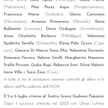
(Palestriòne),
Pilar Perez Aspa
(Periplectòmeno),
Francesca Mària
(Scèledro),
Gloria Carovana
(Filocomàsia),
Arianna Primavera
(Plèusicle),
Ilaria
Ballantini
(Lurciòne),
Deniz Ozdogan
(Acrotelèuzia),
Anna Charlotte Barbera
(Milfidìppa),
Valentina
Spaletta Tavella
(Schiavetto),
Elena Polic Greco
(Capo
coro),
Ginevra Di Marco
,
Sara Dho
,
Valentina Ferrante
,
Diamara Ferrero
,
Valeria Girelli
,
Margherita Mannino
,
Stella Piccioni
,
Giulia Rupi
,
Rebecca Sisti
,
Silvia Valenti
,
Irene Villa
e
Sara Zoia
(Coro).
In tutte e tre le produzioni saranno coinvolti gli allievi e le
allieve dell’Accademia dell’INDA.
Il 5 e 6 luglio ritorna al Teatro Greco Giuliano Peparini
.
Dopo il successo ottenuto nel 2023 con
Ulisse, l’ultima