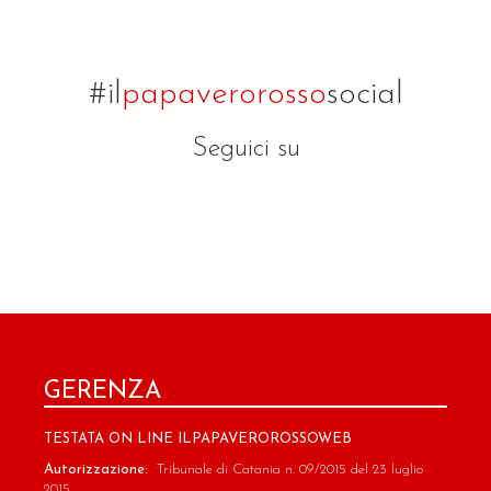
#il
papaverorosso
social
Seguici su
GERENZA
TESTATA ON LINE ILPAPAVEROROSSOWEB
Autorizzazione:
Tribunale di Catania n. 09/2015 del 23 luglio
2015