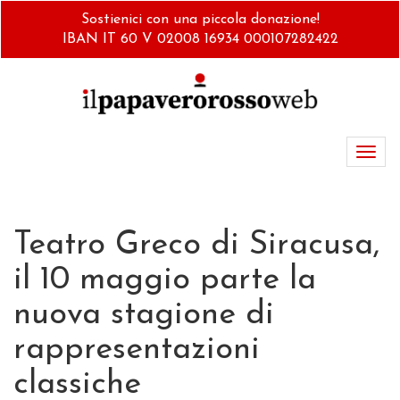
Salta
Sostienici con una piccola donazione!
al
IBAN IT 60 V 02008 16934 000107282422
contenuto
principale
Toggl
navig
Teatro Greco di Siracusa,
il 10 maggio parte la
nuova stagione di
rappresentazioni
classiche