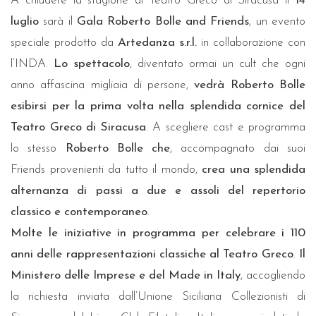
A chiudere la stagione al Teatro Greco di Siracusa il
14
luglio
sarà il
Gala Roberto Bolle and Friends
, un evento
speciale prodotto da
Artedanza s.r.l.
in collaborazione con
l’INDA.
Lo spettacolo
, diventato ormai un cult che ogni
anno affascina migliaia di persone,
vedrà Roberto Bolle
esibirsi per la prima volta nella splendida cornice del
Teatro Greco di Siracusa
. A scegliere cast e programma
lo stesso
Roberto Bolle che
, accompagnato dai suoi
Friends provenienti da tutto il mondo,
crea una splendida
alternanza di passi a due e assoli del repertorio
classico e contemporaneo
.
Molte le iniziative in programma per celebrare i 110
anni delle rappresentazioni classiche al Teatro Greco
.
Il
Ministero delle Imprese e del Made in Italy
, accogliendo
la richiesta inviata dall’Unione Siciliana Collezionisti di