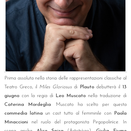
Prima assoluta nella storia delle rappresentazioni classiche al
Teatro Greco, il
Miles Gloriosus
di
Plauto
debutterà il
13
giugno
con la regia di
Leo Muscato
nella traduzione di
Caterina Mordeglia
. Muscato ha scelto per questa
commedia latina
un cast tutto al femminile con
Paola
Minaccioni
nel ruolo del protagonista Pirgopolinìce. In
scena anche
Alice Spisa
(Artotrògo),
Giulia Fiume