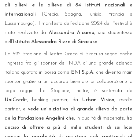
gli allievi e le allieve di 84 istituti nazionali e
internazionali
(Grecia, Spagna, Tunisia, Francia e
Lussemburgo). Il manifesto dell’edizione 2024 del Festival è
stato realizzato da
Alessandra Alcamo
, una studentessa
dell’
Istituto Alessandro Rizza di Siracusa
.
a
La 59
Stagione al Teatro Greco di Siracusa segna anche
l’ingresso fra gli sponsor dell’INDA di una grande azienda
italiana quotata in borsa come
ENI S.p.A.
che diventa main
sponsor grazie a un accordo biennale di collaborazione a
largo raggio. La Stagione, inoltre, è sostenuta da
UniCredit
, banking partner, da
Urban Vision
, media
partner, e
vede un’iniziativa di grande rilievo da parte
della
Fondazione Angelini
che
, in qualità di mecenate,
ha
deciso di offrire a più di mille studenti di sei licei
romani la possibilità di assistere agli spettacoli al