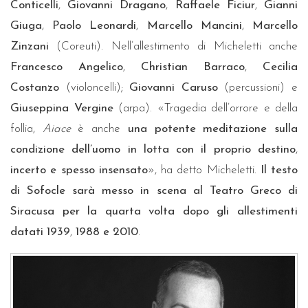
Conticelli
,
Giovanni Dragano
,
Raffaele Ficiur
,
Gianni
Giuga
,
Paolo Leonardi
,
Marcello Mancini
,
Marcello
Zinzani
(Coreuti). Nell’allestimento di Micheletti anche
Francesco Angelico
,
Christian Barraco
,
Cecilia
Costanzo
(violoncelli);
Giovanni Caruso
(percussioni) e
Giuseppina Vergine
(arpa). «Tragedia dell’orrore e della
follia,
Aiace
è anche
una potente meditazione sulla
condizione dell’uomo in lotta con il proprio destino
,
incerto e spesso insensato
», ha detto Micheletti.
Il testo
di Sofocle sarà messo in scena al Teatro Greco di
Siracusa per la quarta volta dopo gli allestimenti
datati 1939
,
1988 e 2010
.