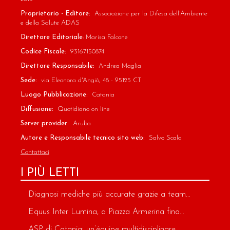
Proprietario - Editore:
Associazione per la Difesa dell'Ambiente
e della Salute ADAS
Direttore Editoriale
: Marisa Falcone
Codice Fiscale:
93167150874
Direttore Responsabile:
Andrea Maglia
Sede:
via Eleonora d'Angiò, 48 - 95125 CT
Luogo Pubblicazione:
Catania
Diffusione:
Quotidiano on line
Server provider:
Aruba
Autore e Responsabile tecnico sito web:
Salvo Scala
Contattaci
I PIÙ LETTI
Diagnosi mediche più accurate grazie a team...
Equus Inter Lumina, a Piazza Armerina fino...
ASP di Catania: un’équipe multidisciplinare...