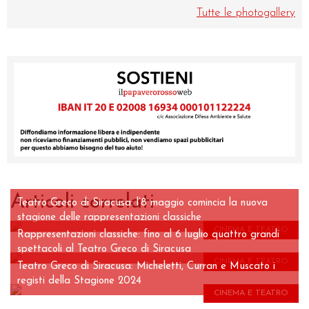
Tutte le photogallery
Articoli correlati
Teatro Greco di Siracusa: l’8 maggio comincia la nuova
stagione delle rappresentazioni classiche
CINEMA E TEATRO
Rappresentazioni classiche: fino al 6 luglio quattro grandi
spettacoli al Teatro Greco di Siracusa
CINEMA E TEATRO
Teatro Greco di Siracusa: Micheletti, Curran e Muscato i
registi della Stagione 2024
CINEMA E TEATRO