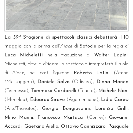
a
La 59
Stagione di spettacoli classici debutterà il 10
maggio
con la prima dell’
Aiace
di
Sofocle
per la regia di
Luca Micheletti
, nella traduzione di
Walter Lapini
.
Micheletti, oltre a dirigere lo spettacolo interpreterà il ruolo
di Aiace; nel cast figurano
Roberto Latini
(Atena
/Messaggero),
Daniele Salvo
(Odisseo),
Diana Manea
(Tecmessa),
Tommaso Cardarelli
(Teucro),
Michele Nani
(Menelao),
Edoardo Siravo
(Agamennone),
Lidia Carew
(Ate/Thanatos),
Giorgio Bongiovanni
,
Lorenzo Grilli
,
Mino Manni
,
Francesco Martucci
(Corifei);
Giovanni
Accardi
,
Gaetano Aiello
,
Ottavio Cannizzaro
,
Pasquale