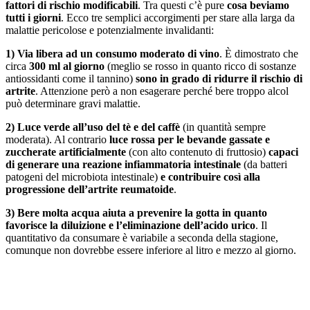
fattori di rischio modificabili
. Tra questi c’è pure
cosa beviamo
tutti i giorni
. Ecco tre semplici accorgimenti per stare alla larga da
malattie pericolose e potenzialmente invalidanti:
1)
Via libera ad un consumo moderato di vino
. È dimostrato che
circa
300 ml al giorno
(meglio se rosso in quanto ricco di sostanze
antiossidanti come il tannino)
sono in grado di ridurre il rischio di
artrite
. Attenzione però a non esagerare perché bere troppo alcol
può determinare gravi malattie.
2)
Luce verde all’uso del tè e del caffè
(in quantità sempre
moderata). Al contrario
luce rossa per le bevande gassate e
zuccherate artificialmente
(con alto contenuto di fruttosio)
capaci
di generare una reazione infiammatoria intestinale
(da batteri
patogeni del microbiota intestinale)
e contribuire così alla
progressione dell’artrite reumatoide
.
3)
Bere molta acqua aiuta a prevenire la gotta in quanto
favorisce la diluizione e l’eliminazione dell’acido urico
. Il
quantitativo da consumare è variabile a seconda della stagione,
comunque non dovrebbe essere inferiore al litro e mezzo al giorno.