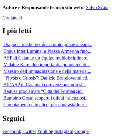
Autore e Responsabile tecnico sito web:
Salvo Scala
Contattaci
I più letti
Diagnosi mediche più accurate grazie a team...
Equus Inter Lumina, a Piazza Armerina fino...
ASP di Catania: un’équipe multidisciplinare...
Malattie Rare: due importanti appuntamenti...
Maestro dell’immaginazione e della materia:...
“Physis e Gnosis”: Daniele Bongiovanni ed...
All’ASP di Catania la prevenzione non si...
Ragusa proclamata “Città del Formaggio”
Bambino Gesù: scoperti i difetti “silenziosi...
Cambiamento climatico, per contrastarlo è...
Seguici
Facebook
Twitter
Youtube
Instagram
Google