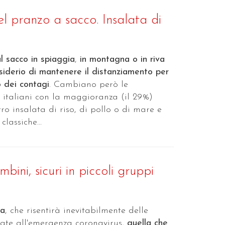
el pranzo a sacco. Insalata di
al sacco in spiaggia
,
in montagna o in riva
esiderio di mantenere il distanziamento per
o dei contagi
. Cambiano però le
 italiani con la maggioranza (il 29%)
tro insalata di riso, di pollo o di mare e
lassiche...
bini, sicuri in piccoli gruppi
sa
, che risentirà inevitabilmente delle
ate all'emergenza coronavirus,
quella che