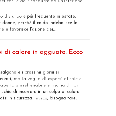
ei casi è da ricondurre ad un’infezione
so disturbo è
più frequente in estate
,
e donne
, perché
il caldo indebolisce le
e e favorisce l’azione dei...
pi di calore in agguato. Ecco
algono e i prossimi giorni si
oventi
, ma la voglia di esporsi al sole e
'aperto è irrefrenabile e rischia di far
rischio di incorrere in un colpo di calore
.
ate in sicurezza
, invece,
bisogna fare...