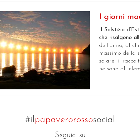
I giorni mag
Il Solstizio d’Est
che risalgono al
dell’anno, al ch
massimo della s
solare, il racco
ne sono gli eleme
#il
papaverorosso
social
Seguici su