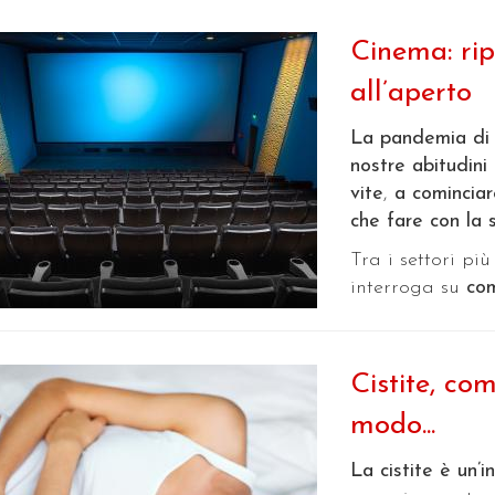
Cinema: rip
all’aperto
La pandemia di C
nostre abitudini 
vite
,
a comincia
che fare con la s
Tra i settori più
interroga su
com
Cistite, com
modo...
La cistite è un’