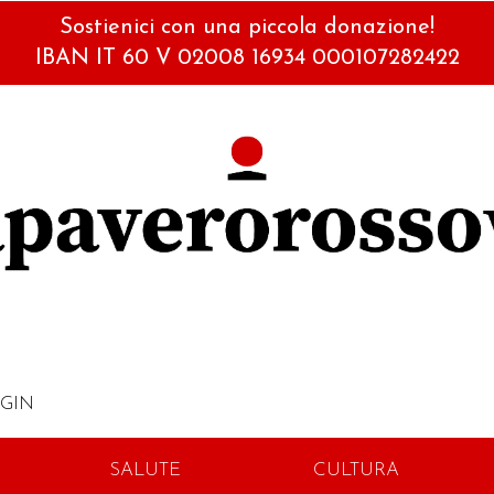
Sostienici con una piccola donazione!
IBAN IT 60 V 02008 16934 000107282422
GIN
SALUTE
CULTURA