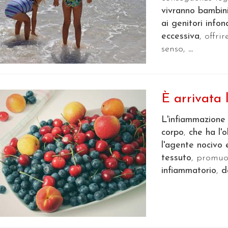
vivranno bambini
ai genitori info
eccessiva
, offr
senso,
...
È arrivata l
L'infiammazione
corpo
,
che ha l'o
l'agente nocivo 
tessuto
, promuo
infiammatorio
,
d