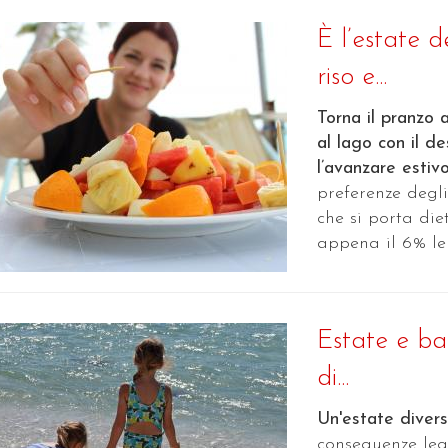
È l’estate d
riso e...
Torna il pranzo 
al lago con il d
l’avanzare estiv
preferenze degli
che si porta die
appena il 6% le c
Estate e bam
di...
Un'estate diver
conseguenze leg