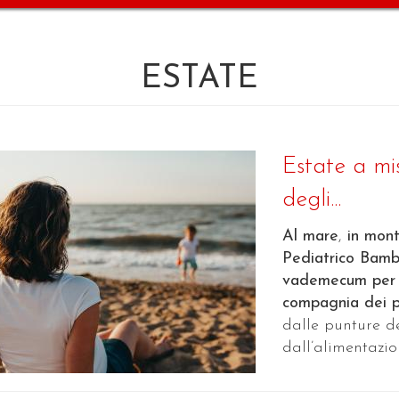
ESTATE
Estate a mis
degli...
Al mare
,
in mont
Pediatrico Bamb
vademecum per af
compagnia dei pr
dalle punture d
dall’alimentazione