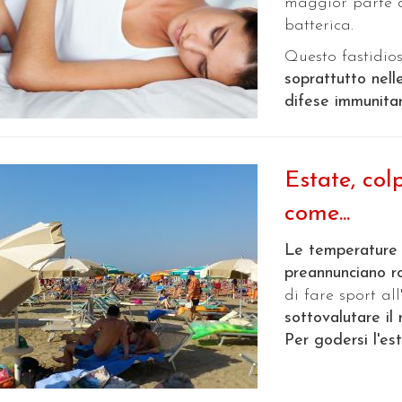
maggior parte d
batterica.
Questo fastidio
soprattutto nell
difese immunitari
Estate, col
come...
Le temperature s
preannunciano r
di fare sport all
sottovalutare il 
Per godersi l'est