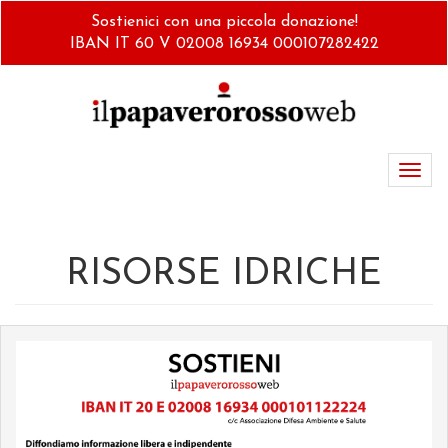
Salta
Sostienici con una piccola donazione!
al
IBAN IT 60 V 02008 16934 000107282422
contenuto
principale
Toggl
navig
RISORSE IDRICHE