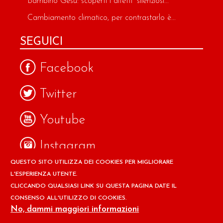
Bambino Gesù: scoperti i difetti “silenziosi...
Cambiamento climatico, per contrastarlo è...
SEGUICI
Facebook
Twitter
Youtube
Instagram
QUESTO SITO UTILIZZA DEI COOKIES PER MIGLIORARE
Google
L'ESPERIENZA UTENTE.
CLICCANDO QUALSIASI LINK SU QUESTA PAGINA DATE IL
CONSENSO ALL'UTILIZZO DI COOKIES.
Copyright © 2026 Il design ed i contenuti del sito
No, dammi maggiori informazioni
www.ilpapaverorossoweb.it
sono riservati a
Associazione