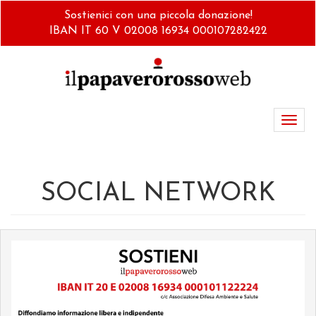
Salta
Sostienici con una piccola donazione!
al
IBAN IT 60 V 02008 16934 000107282422
contenuto
principale
Toggl
navig
SOCIAL NETWORK