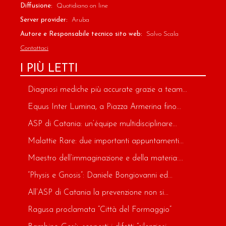
Diffusione:
Quotidiano on line
Server provider:
Aruba
Autore e Responsabile tecnico sito web:
Salvo Scala
Contattaci
I PIÙ LETTI
Diagnosi mediche più accurate grazie a team...
Equus Inter Lumina, a Piazza Armerina fino...
ASP di Catania: un’équipe multidisciplinare...
Malattie Rare: due importanti appuntamenti...
Maestro dell’immaginazione e della materia:...
“Physis e Gnosis”: Daniele Bongiovanni ed...
All’ASP di Catania la prevenzione non si...
Ragusa proclamata “Città del Formaggio”