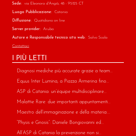
Sede:
via Eleonora d'Angiò, 48 - 95125 CT
Luogo Pubblicazione:
Catania
Diffusione:
Quotidiano on line
Server provider:
Aruba
Autore e Responsabile tecnico sito web:
Salvo Scala
Contattaci
I PIÙ LETTI
Diagnosi mediche più accurate grazie a team...
Equus Inter Lumina, a Piazza Armerina fino...
ASP di Catania: un’équipe multidisciplinare...
Malattie Rare: due importanti appuntamenti...
Maestro dell’immaginazione e della materia:...
“Physis e Gnosis”: Daniele Bongiovanni ed...
All’ASP di Catania la prevenzione non si...