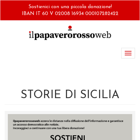
Salta
Sostienici con una piccola donazione!
al
IBAN IT 60 V 02008 16934 000107282422
contenuto
principale
Toggl
navig
STORIE DI SICILIA