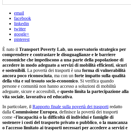
email
facebook
linkedin
twitter
google+
pinterest
È nato il
Transport Poverty Lab
,
un osservatorio strategico per
comprendere e contrastare le disuguaglianze e le barriere
economiche che impediscono a una parte della popolazione di
accedere in modo adeguato a servizi di mobilità efficienti
,
sicuri
e sostenibili
. La povertà dei trasporti è una
forma di vulnerabilità
ancora poco riconosciuta
, ma con un
forte impatto
sulla qualità
della vita e sul tessuto socio-economico
. Si verifica quando
persone e comunità non hanno accesso a soluzioni di mobilità
adeguate, sicure e accessibili, e
questo limita la partecipazione alla
vita sociale
,
lavorativa ed educativa
.
In particolare, il
Rapporto finale sulla povertà dei trasporti
redatto
dalla
Commissione Europea
, definisce la povertà dei trasporti
come «
l'incapacità o la difficoltà di individui e famiglie di
sostenere i costi del trasporto privato o pubblico
,
o la mancanza
o l'accesso limitato ai trasporti necessari per accedere a servizi e