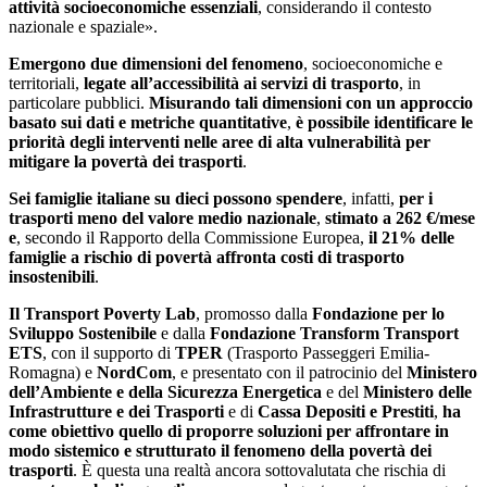
attività socioeconomiche essenziali
, considerando il contesto
nazionale e spaziale».
Emergono due dimensioni del fenomeno
, socioeconomiche e
territoriali,
legate all’accessibilità ai servizi di trasporto
, in
particolare pubblici.
Misurando tali dimensioni con un approccio
basato sui dati e metriche quantitative
,
è possibile identificare le
priorità degli interventi nelle aree di alta vulnerabilità per
mitigare la povertà dei trasporti
.
Sei famiglie italiane su dieci possono spendere
, infatti,
per i
trasporti meno del valore medio nazionale
,
stimato a 262 €/mese
e
, secondo il Rapporto della Commissione Europea,
il 21% delle
famiglie a rischio di povertà affronta costi di trasporto
insostenibili
.
Il Transport Poverty Lab
, promosso dalla
Fondazione per lo
Sviluppo Sostenibile
e dalla
Fondazione Transform Transport
ETS
, con il supporto di
TPER
(Trasporto Passeggeri Emilia-
Romagna) e
NordCom
, e presentato con il patrocinio del
Ministero
dell’Ambiente e della Sicurezza Energetica
e del
Ministero delle
Infrastrutture e dei Trasporti
e di
Cassa Depositi e Prestiti
,
ha
come obiettivo quello di proporre soluzioni per affrontare in
modo sistemico e strutturato il fenomeno della povertà dei
trasporti
. È questa una realtà ancora sottovalutata che rischia di