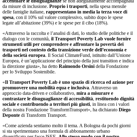
accentuare le disuguaglianze
se non adeguatamente accompagnata
da misure di inclusione.
Proprio i trasporti
, nella spesa mensile
delle famiglie italiane,
rappresentano in media la terza voce di
spesa
, con il 10% sul valore complessivo, subito dopo le spese
legate all’abitazione (39%) e le spese per il cibo (18%).
«Attraverso la raccolta e l’analisi di dati, lo studio delle politiche e il
dialogo con le comunità,
il Transport Poverty Lab vuole fornire
strumenti utili per comprendere e affrontare la povertà dei
trasporti nel contesto della transizione verde dell’economia e
della società europea
. Il Social ClimateFund, istituito dall’Unione
Europea, è un’applicazione del principio della just transition e indica
la direzione giusta», ha detto
Raimondo Orsini
della Fondazione
per lo Sviluppo Sostenibile.
«
Il Transport Poverty Lab è uno spazio di ricerca ed azione per
promuovere una mobilità equa e inclusiva
. Attraverso un
approccio data-driven e collaborativo,
mira a misurare e
contrastare le disuguaglianze di accessibilità
,
restituendo dignità
sociale e contribuendo a territori più giusti
, in linea con i valori
della nostra Fondazione TransformTransport», ha dichiarato
Diego
Deponte
di Transform Transport.
«Come azienda sentiamo molto il tema. A Bologna da pochi giorni
si sta sperimentano una formula di abbonamento urbano
diversificato per fasce ISEE.
Allo stesso modo con il nostro