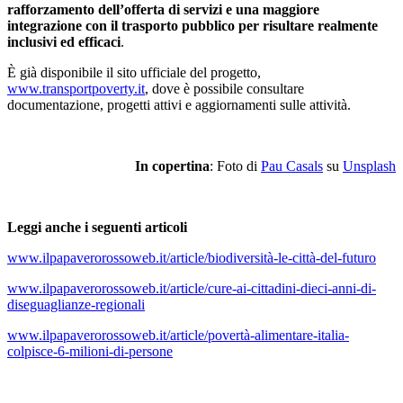
rafforzamento dell’offerta di servizi e una maggiore
integrazione con il trasporto pubblico per risultare realmente
inclusivi ed efficaci
.
È già disponibile il sito ufficiale del progetto,
www.transportpoverty.it
, dove è possibile consultare
documentazione, progetti attivi e aggiornamenti sulle attività.
In copertina
: Foto di
Pau Casals
su
Unsplash
Leggi anche i seguenti articoli
www.ilpapaverorossoweb.it/article/biodiversità-le-città-del-futuro
www.ilpapaverorossoweb.it/article/cure-ai-cittadini-dieci-anni-di-
diseguaglianze-regionali
www.ilpapaverorossoweb.it/article/povertà-alimentare-italia-
colpisce-6-milioni-di-persone