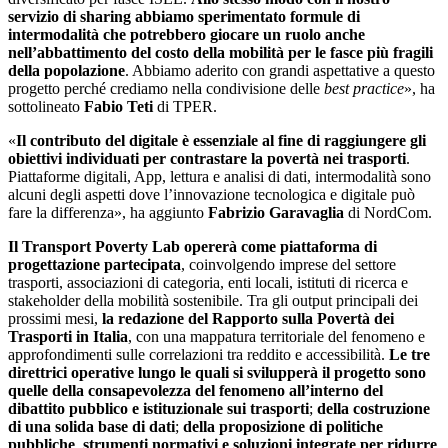
servizio di sharing abbiamo sperimentato formule di
intermodalità che potrebbero giocare un ruolo anche
nell’abbattimento del costo della mobilità per le fasce più fragili
della popolazione
. Abbiamo aderito con grandi aspettative a questo
progetto perché crediamo nella condivisione delle
best practice
», ha
sottolineato
Fabio Teti
di TPER.
«
Il contributo del digitale è essenziale al fine di raggiungere gli
obiettivi individuati per contrastare la povertà nei trasporti
.
Piattaforme digitali, App, lettura e analisi di dati, intermodalità sono
alcuni degli aspetti dove l’innovazione tecnologica e digitale può
fare la differenza», ha aggiunto
Fabrizio Garavaglia
di NordCom.
Il Transport Poverty Lab opererà come piattaforma di
progettazione partecipata
, coinvolgendo imprese del settore
trasporti, associazioni di categoria, enti locali, istituti di ricerca e
stakeholder della mobilità sostenibile. Tra gli output principali dei
prossimi mesi,
la redazione del Rapporto sulla Povertà dei
Trasporti in Italia
, con una mappatura territoriale del fenomeno e
approfondimenti sulle correlazioni tra reddito e accessibilità.
Le tre
direttrici operative lungo le quali si svilupperà il progetto sono
quelle della consapevolezza del fenomeno all’interno del
dibattito pubblico e istituzionale sui trasporti
;
della costruzione
di una solida base di dati
;
della proposizione di politiche
pubbliche
,
strumenti normativi e soluzioni integrate per ridurre