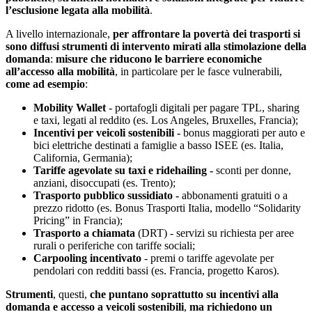
l’esclusione legata alla mobilità
.
A livello internazionale,
per affrontare la povertà dei trasporti si
sono diffusi strumenti di intervento mirati alla stimolazione della
domanda
:
misure che riducono le barriere economiche
all’accesso alla mobilità
, in particolare per le fasce vulnerabili,
come ad esempio
:
Mobility Wallet
- portafogli digitali per pagare TPL, sharing
e taxi, legati al reddito (es. Los Angeles, Bruxelles, Francia);
Incentivi per veicoli sostenibili -
bonus maggiorati per auto e
bici elettriche destinati a famiglie a basso ISEE (es. Italia,
California, Germania);
Tariffe agevolate su taxi e ridehailing -
sconti per donne,
anziani, disoccupati (es. Trento);
Trasporto pubblico sussidiato -
abbonamenti gratuiti o a
prezzo ridotto (es. Bonus Trasporti Italia, modello “Solidarity
Pricing” in Francia);
Trasporto a chiamata
(DRT) - servizi su richiesta per aree
rurali o periferiche con tariffe sociali;
Carpooling incentivato
- premi o tariffe agevolate per
pendolari con redditi bassi (es. Francia, progetto Karos).
Strumenti
, questi,
che puntano soprattutto su incentivi alla
domanda e accesso a veicoli sostenibili
,
ma richiedono un