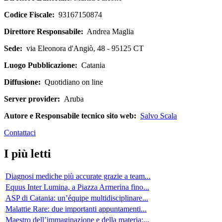
Codice Fiscale:
93167150874
Direttore Responsabile:
Andrea Maglia
Sede:
via Eleonora d'Angiò, 48 - 95125 CT
Luogo Pubblicazione:
Catania
Diffusione:
Quotidiano on line
Server provider:
Aruba
Autore e Responsabile tecnico sito web:
Salvo Scala
Contattaci
I più letti
Diagnosi mediche più accurate grazie a team...
Equus Inter Lumina, a Piazza Armerina fino...
ASP di Catania: un’équipe multidisciplinare...
Malattie Rare: due importanti appuntamenti...
Maestro dell’immaginazione e della materia:...