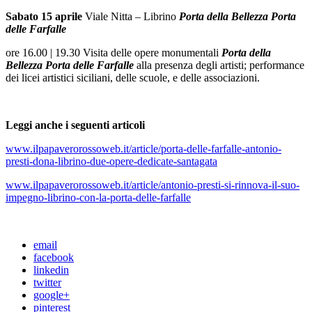
Sabato 15 aprile
Viale Nitta – Librino
Porta della Bellezza Porta
delle Farfalle
ore 16.00 | 19.30 Visita delle opere monumentali
Porta della
Bellezza Porta delle Farfalle
alla presenza degli artisti; performance
dei licei artistici siciliani, delle scuole, e delle associazioni.
Leggi anche i seguenti articoli
www.ilpapaverorossoweb.it/article/porta-delle-farfalle-antonio-
presti-dona-librino-due-opere-dedicate-santagata
www.ilpapaverorossoweb.it/article/antonio-presti-si-rinnova-il-suo-
impegno-librino-con-la-porta-delle-farfalle
email
facebook
linkedin
twitter
google+
pinterest