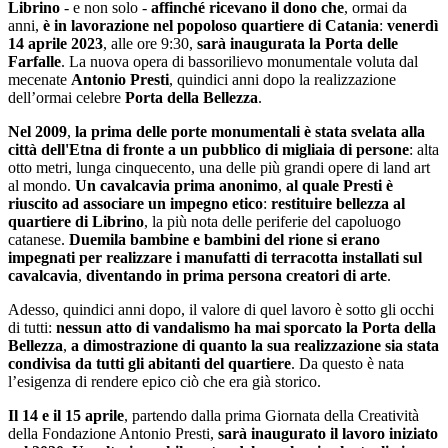
Librino
- e non solo -
affinché ricevano il dono che
, ormai da
anni,
è in lavorazione nel popoloso quartiere di Catania
:
venerdì
14 aprile 2023
, alle ore 9:30,
sarà inaugurata la Porta delle
Farfalle
. La nuova opera di bassorilievo monumentale voluta dal
mecenate
Antonio Presti
, quindici anni dopo la realizzazione
dell’ormai celebre
Porta della Bellezza
.
Nel 2009
,
la prima delle porte monumentali è stata svelata alla
città dell'Etna di fronte a un pubblico di migliaia di persone
: alta
otto metri, lunga cinquecento, una delle più grandi opere di land art
al mondo.
Un cavalcavia prima anonimo
,
al quale Presti è
riuscito ad associare un impegno etico
:
restituire bellezza al
quartiere di Librino
, la più nota delle periferie del capoluogo
catanese.
Duemila bambine e bambini del rione si erano
impegnati per realizzare i manufatti di terracotta installati sul
cavalcavia
,
diventando in prima persona creatori di arte
.
Adesso, quindici anni dopo, il valore di quel lavoro è sotto gli occhi
di tutti:
nessun atto di vandalismo ha mai sporcato la Porta della
Bellezza
,
a dimostrazione di quanto la sua realizzazione sia stata
condivisa da tutti gli abitanti del quartiere
. Da questo è nata
l’esigenza di rendere epico ciò che era già storico.
Il 14 e il 15 aprile
, partendo dalla prima Giornata della Creatività
della Fondazione Antonio Presti,
sarà inaugurato il lavoro iniziato