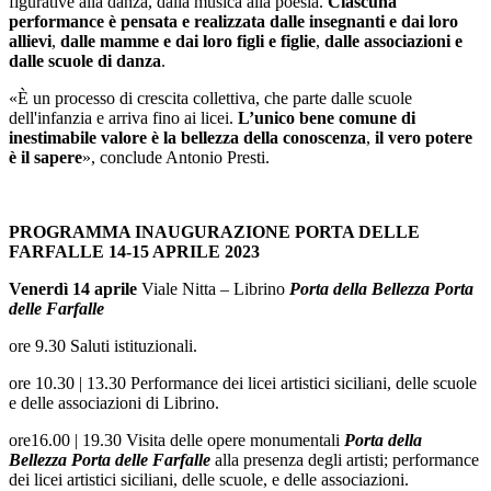
figurative alla danza, dalla musica alla poesia.
Ciascuna
performance è pensata e realizzata dalle insegnanti e dai loro
allievi
,
dalle mamme e dai loro figli e figlie
,
dalle associazioni e
dalle scuole di danza
.
«È un processo di crescita collettiva, che parte dalle scuole
dell'infanzia e arriva fino ai licei.
L’unico bene comune di
inestimabile valore è la bellezza della conoscenza
,
il vero potere
è il sapere
», conclude Antonio Presti.
PROGRAMMA INAUGURAZIONE PORTA DELLE
FARFALLE 14-15 APRILE 2023
Venerdì 14 aprile
Viale Nitta – Librino
Porta della Bellezza Porta
delle Farfalle
ore 9.30 Saluti istituzionali.
ore 10.30 | 13.30 Performance dei licei artistici siciliani, delle scuole
e delle associazioni di Librino.
ore16.00 | 19.30 Visita delle opere monumentali
Porta della
Bellezza Porta delle Farfalle
alla presenza degli artisti; performance
dei licei artistici siciliani, delle scuole, e delle associazioni.