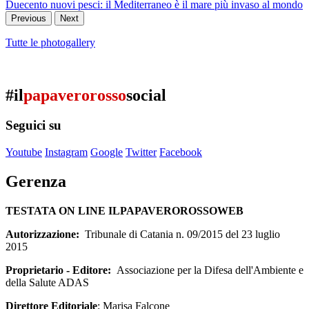
Duecento nuovi pesci: il Mediterraneo è il mare più invaso al mondo
Previous
Next
Tutte le photogallery
#il
papaverorosso
social
Seguici su
Youtube
Instagram
Google
Twitter
Facebook
Gerenza
TESTATA ON LINE ILPAPAVEROROSSOWEB
Autorizzazione:
Tribunale di Catania n. 09/2015 del 23 luglio
2015
Proprietario - Editore:
Associazione per la Difesa dell'Ambiente e
della Salute ADAS
Direttore Editoriale
: Marisa Falcone