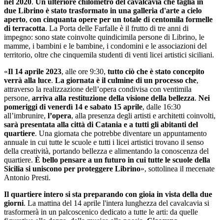
nel 2020
.
Un ulteriore chilometro del cavalcavia che taglia in
due Librino è stato trasformato in una galleria d'arte a cielo
aperto
,
con cinquanta opere per un totale di centomila formelle
di terracotta
. La Porta delle Farfalle è il frutto di tre anni di
impegno: sono state coinvolte quindicimila persone di Librino, le
mamme, i bambini e le bambine, i condomini e le associazioni del
territorio, oltre che cinquemila studenti di venti licei artistici siciliani.
«
Il 14 aprile 2023
, alle ore 9:30,
tutto ciò che è stato concepito
verrà alla luce
.
La giornata è il culmine di un processo che
,
attraverso la realizzazione dell’opera condivisa con ventimila
persone,
arriva alla restituzione della visione della bellezza
.
Nei
pomeriggi di venerdì 14 e sabato 15 aprile
, dalle 16:30
all’imbrunire,
l’opera
, alla presenza degli artisti e architetti coinvolti,
sarà presentata alla città di Catania e a tutti gli abitanti del
quartiere
. Una giornata che potrebbe diventare un appuntamento
annuale in cui tutte le scuole e tutti i licei artistici trovano il senso
della creatività, portando bellezza e alimentando la conoscenza del
quartiere.
È bello pensare a un futuro in cui tutte le scuole della
Sicilia si uniscono per proteggere Librino
», sottolinea il mecenate
Antonio Presti.
Il quartiere intero si sta preparando con gioia in vista della due
giorni
. La mattina del 14 aprile l'intera lunghezza del cavalcavia si
trasformerà in un palcoscenico dedicato a tutte le arti: da quelle